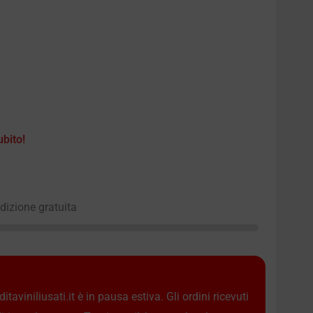
ubito!
edizione gratuita
taviniliusati.it è in pausa estiva. Gli ordini ricevuti