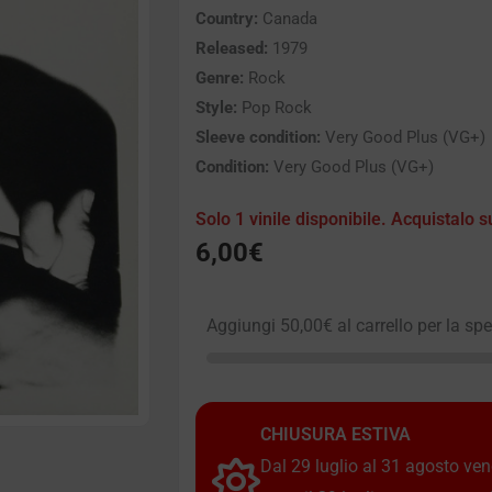
Country:
Canada
Released:
1979
Genre:
Rock
Style:
Pop Rock
Sleeve condition:
Very Good Plus (VG+)
Condition:
Very Good Plus (VG+)
Solo 1 vinile disponibile. Acquistalo s
6,00
€
Aggiungi
50,00
€
al carrello per la sp
CHIUSURA ESTIVA
Dal 29 luglio al 31 agosto vendi