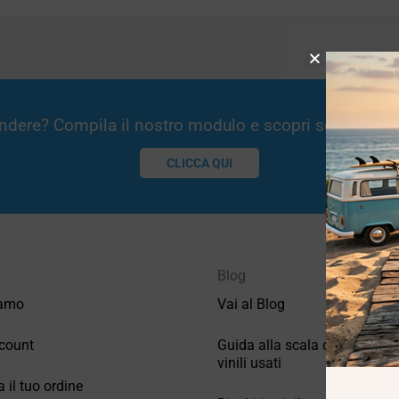
Vendere? Compila il nostro modulo e scopri se potremm
CLICCA QUI
Blog
iamo
Vai al Blog
count
Guida alla scala di valutazio
vinili usati
a il tuo ordine