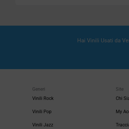
Hai Vinili Usati da 
Generi
Site
Vinili Rock
Chi S
Vinili Pop
My Ac
Vinili Jazz
Tracci