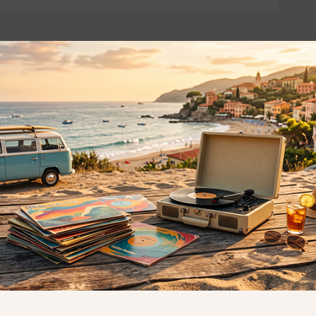
o essere interessati!
Privacy
Privacy Policy
ne dei
Cookie Policy (UE)
Consenso