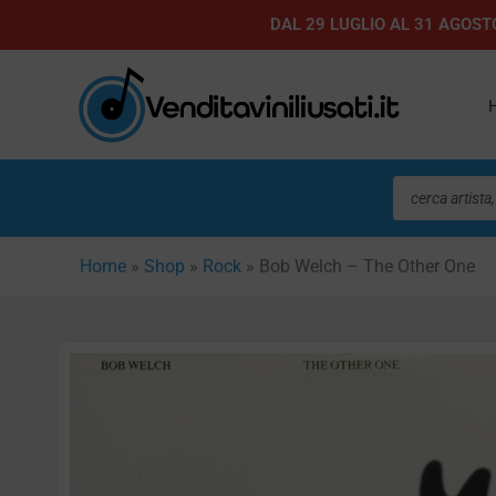
Vai
DAL 29 LUGLIO AL 31 AGOSTO
al
contenuto
Ricerca
prodotti
Home
»
Shop
»
Rock
»
Bob Welch – The Other One