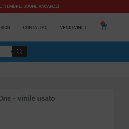
1 SETTEMBRE. BUONE VACANZE!
0
Carrello
SIONI
CONTATTACI
VENDI VINILI
ne - vinile usato