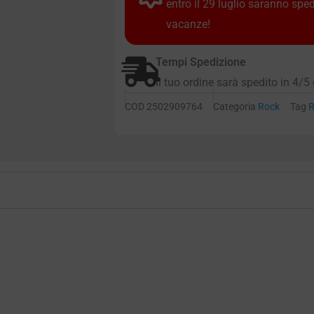
entro il 29 luglio saranno spe
vacanze!
Tempi Spedizione
Il tuo ordine sarà spedito in 4/5 
COD
2502909764
Categoria
Rock
Tag
R