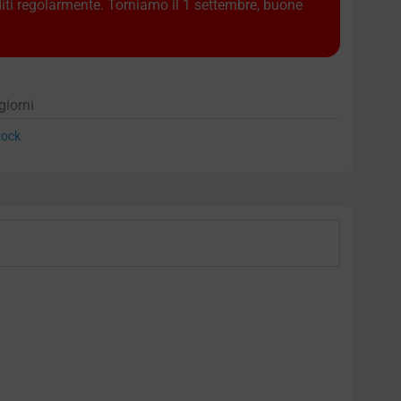
diti regolarmente. Torniamo il 1 settembre, buone
giorni
ock