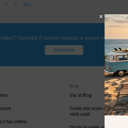
1
2
Suc
Vendere? Compila il nostro modulo e scopri se potremm
CLICCA QUI
Blog
iamo
Vai al Blog
count
Guida alla scala di valutazio
vinili usati
a il tuo ordine
Dischi in vinile, un po’ di stori