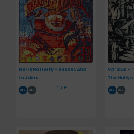
Gerry Rafferty – Snakes And
Various – 
Ladders
The Hollyw
7,00
€