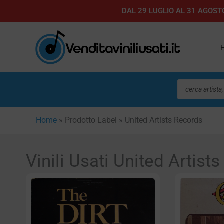
Vai
DAL 29 LUGLIO AL 31 AGOSTO
al
contenuto
Ricerca
prodotti
Home
»
Prodotto Label
»
United Artists Records
Vinili Usati United Artist