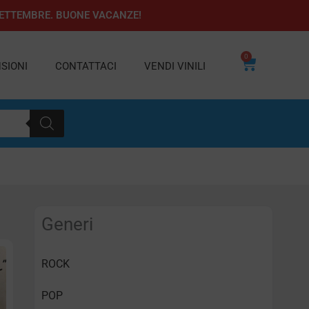
1 SETTEMBRE. BUONE VACANZE!
0
Carrello
SIONI
CONTATTACI
VENDI VINILI
Generi
ROCK
POP