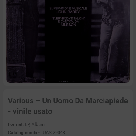
Various – Un Uomo Da Marciapiede
- vinile usato
Format:
LP, Album
Catalog number:
UAS 29043