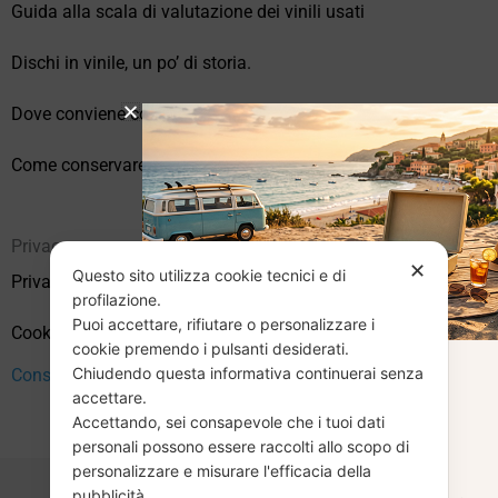
Guida alla scala di valutazione dei vinili usati
Dischi in vinile, un po’ di storia.
Dove conviene comprare vinili online?
Come conservare correttamente i vinili usati
Privacy
✕
Questo sito utilizza cookie tecnici e di
Privacy Policy
profilazione.
Puoi accettare, rifiutare o personalizzare i
Cookie Policy (UE)
cookie premendo i pulsanti desiderati.
Chiudendo questa informativa continuerai senza
CHIUSURA
Consenso
accettare.
Accettando, sei consapevole che i tuoi dati
ESTIVA
personali possono essere raccolti allo scopo di
personalizzare e misurare l'efficacia della
pubblicità.