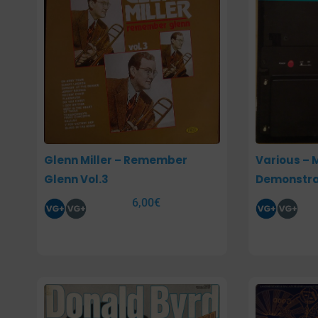
Glenn Miller – Remember
Various – 
Glenn Vol.3
Demonstra
6,00
€