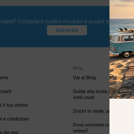
Vendere? Compila il nostro modulo e scopri se potremm
CLICCA QUI
Blog
iamo
Vai al Blog
count
Guida alla scala di valutazio
vinili usati
a il tuo ordine
Dischi in vinile, un po’ di stori
i e condizioni
Dove conviene comprare vinil
online?
a dei resi