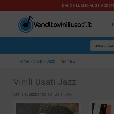
Vai
DAL 29 LUGLIO AL 31 AGOSTO
al
contenuto
Ricerca
prodotti
Home
»
Shop
»
Jazz
»
Pagina 2
Vinili Usati Jazz
Stai visualizzando 13–24 di 764
Pagina
Pa