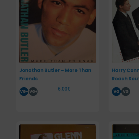
Jonathan Butler – More Than
Harry Conni
Friends
Roach Souf
6,00
€