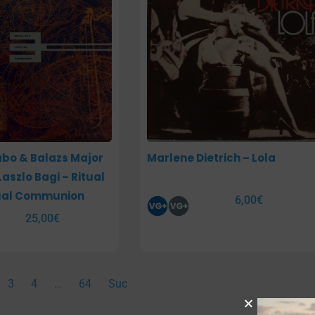
bo & Balazs Major
Marlene Dietrich – Lola
aszlo Bagi – Ritual
tual Communion
6,00
€
25,00
€
3
4
…
64
Suc