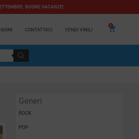
1 SETTEMBRE. BUONE VACANZE!
0
Carrello
SIONI
CONTATTACI
VENDI VINILI
Generi
ROCK
POP