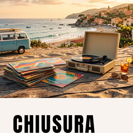
o essere interessati!
Privacy
Privacy Policy
ne dei
Cookie Policy (UE)
Consenso
a.
CHIUSURA
i