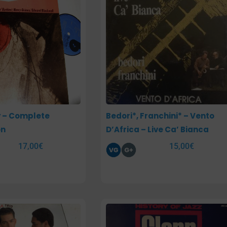
y – Complete
Bedori*, Franchini* – Vento
n
D’Africa – Live Ca’ Bianca
17,00
€
15,00
€