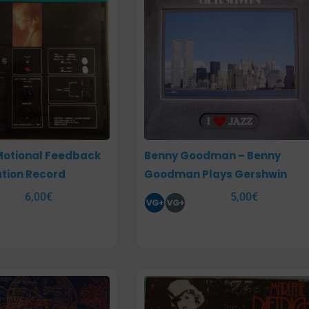
Motional Feedback
Benny Goodman – Benny
tion Record
Goodman Plays Gershwin
6,00
€
5,00
€