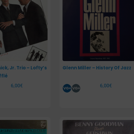
ck, Jr. Trio – Lofty’s
Glenn Miller – History Of Jazz
flé
6,00
€
6,00
€