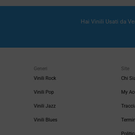
Hai Vinili Usati da 
Generi
Site
Vinili Rock
Chi S
Vinili Pop
My Ac
Vinili Jazz
Tracci
Vinili Blues
Termin
Politic