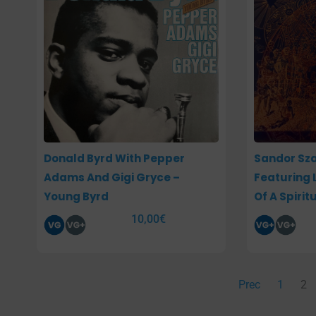
Donald Byrd With Pepper
Sandor Sza
Adams And Gigi Gryce –
Featuring L
Young Byrd
Of A Spiri
10,00
€
Prec
1
2