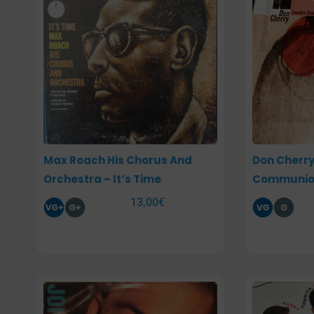
Max Roach His Chorus And
Don Cherr
Orchestra – It’s Time
Communio
13,00
€