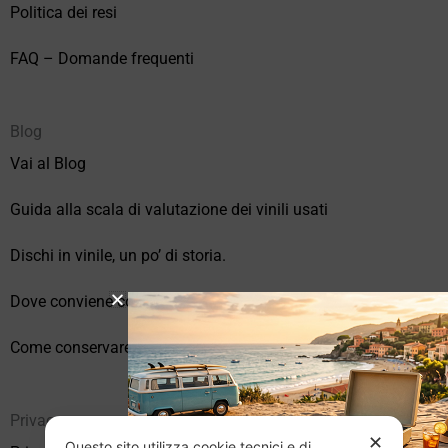
Politica dei resi
FAQ – Domande frequenti
Blog
Vai al Blog
Guida alla scala di valutazione dei vinili usati
Dischi in vinile, un po’ di storia.
Dove conviene comprare vinili online?
Come conservare correttamente i vinili usati
Privacy
✕
Questo sito utilizza cookie tecnici e di