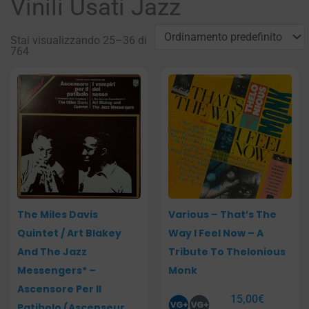
Vinili Usati Jazz
Stai visualizzando 25–36 di
764
Pagina
Pagina
Pagina
Pagina
Pagina
Pagina
The Miles Davis
Various – That’s The
Quintet / Art Blakey
Way I Feel Now – A
And The Jazz
Tribute To Thelonious
Messengers* –
Monk
Ascensore Per Il
15,00
€
Patibolo (Ascenseur