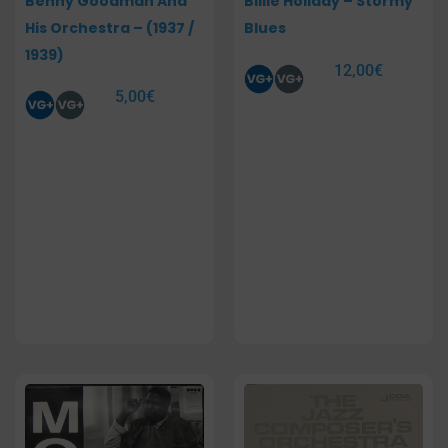
Benny Goodman And
Billie Holiday – Stormy
His Orchestra – (1937 /
Blues
1939)
12,00
€
5,00
€