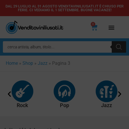
Vai
DAL 29 LUGLIO AL 31 AGOSTO VENDITAVINILIUSATI.IT È CHIUSO PER
FERIE. CI VEDIAMO IL 1 SETTEMBRE. BUONE VACANZE!
al
contenuto
0
Carrello
Ricerca
prodotti
Home
»
Shop
»
Jazz
»
Pagina 3
Rock
Pop
Jazz