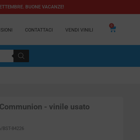
1 SETTEMBRE. BUONE VACANZE!
0
Carrello
SIONI
CONTATTACI
VENDI VINILI
Communion - vinile usato
6/BST-84226