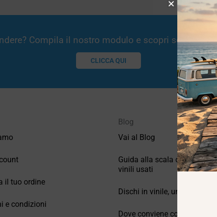
Vendere? Compila il nostro modulo e scopri se potremm
CLICCA QUI
Blog
iamo
Vai al Blog
count
Guida alla scala di valutazio
vinili usati
a il tuo ordine
Dischi in vinile, un po’ di stori
i e condizioni
Dove conviene comprare vinil