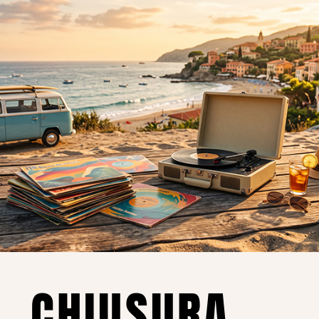
o essere interessati!
Privacy
Privacy Policy
ne dei
Cookie Policy (UE)
Consenso
a.
CHIUSURA
i