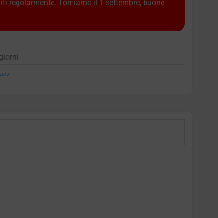
diti regolarmente. Torniamo il 1 settembre, buone
giorni
azz