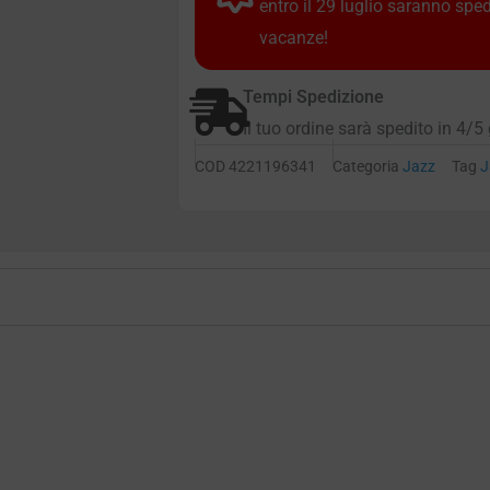
entro il 29 luglio saranno spe
vacanze!
Tempi Spedizione
Il tuo ordine sarà spedito in 4/5 
COD
4221196341
Categoria
Jazz
Tag
J