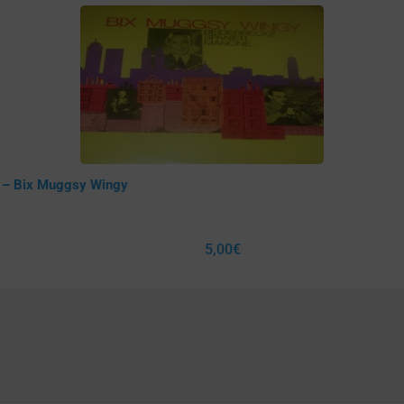
e – Bix Muggsy Wingy
5,00
€