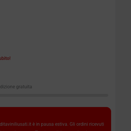
ubito!
edizione gratuita
taviniliusati.it è in pausa estiva. Gli ordini ricevuti