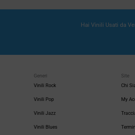
Hai Vinili Usati da 
Generi
Site
Vinili Rock
Chi S
Vinili Pop
My Ac
Vinili Jazz
Tracci
Vinili Blues
Termin