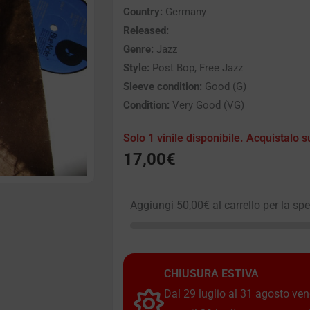
Country:
Germany
Released:
Genre:
Jazz
Style:
Post Bop, Free Jazz
Sleeve condition:
Good (G)
Condition:
Very Good (VG)
Solo 1 vinile disponibile. Acquistalo s
17,00
€
Aggiungi
50,00
€
al carrello per la sp
CHIUSURA ESTIVA
Dal 29 luglio al 31 agosto vendi