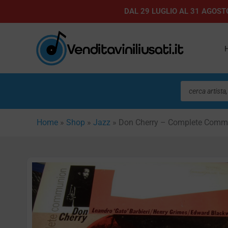
Vai
DAL 29 LUGLIO AL 31 AGOSTO
al
contenuto
Ricerca
prodotti
Home
»
Shop
»
Jazz
»
Don Cherry – Complete Comm