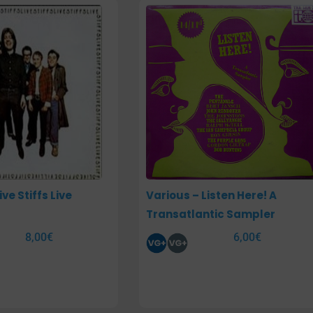
ve Stiffs Live
Various – Listen Here! A
Transatlantic Sampler
8,00
€
6,00
€