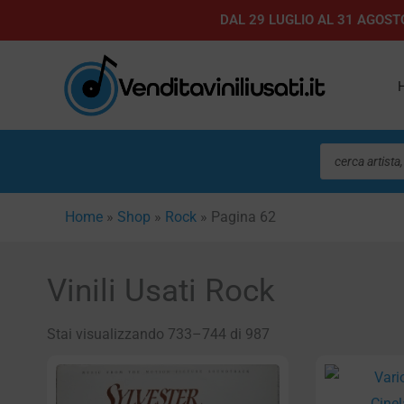
Vai
DAL 29 LUGLIO AL 31 AGOSTO
al
contenuto
Ricerca
prodotti
Home
»
Shop
»
Rock
»
Pagina 62
Vinili Usati Rock
Stai visualizzando 733–744 di 987
Pagina
Pagina
Pa