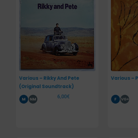
Various – Rikky And Pete
Various – 
(Original Soundtrack)
6,00
€