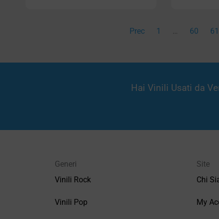
Prec
1
…
60
6
Hai Vinili Usati da 
Generi
Site
Vinili Rock
Chi S
Vinili Pop
My Ac