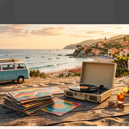
o essere interessati!
Privacy
Privacy Policy
ne dei
Cookie Policy (UE)