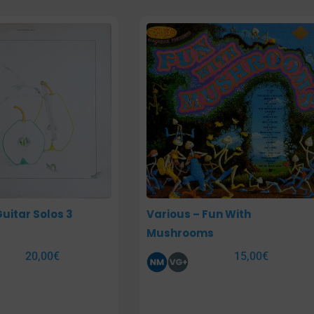
uitar Solos 3
Various – Fun With
Mushrooms
20,00
€
15,00
€