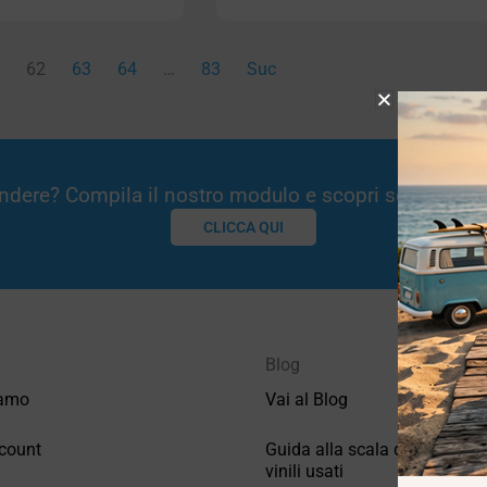
1
62
63
64
…
83
Suc
Vendere? Compila il nostro modulo e scopri se potremm
CLICCA QUI
Blog
iamo
Vai al Blog
count
Guida alla scala di valutazio
vinili usati