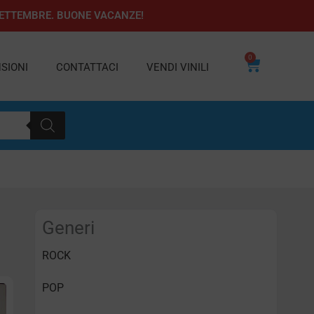
1 SETTEMBRE. BUONE VACANZE!
0
Carrello
SIONI
CONTATTACI
VENDI VINILI
Generi
ROCK
POP