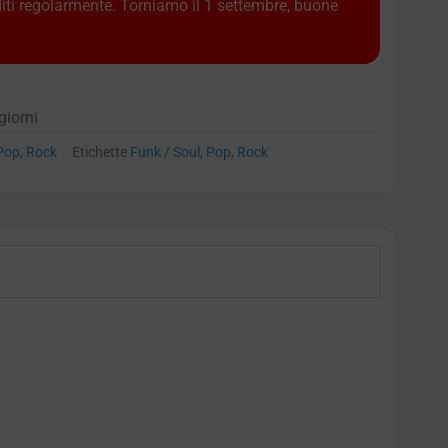
diti regolarmente. Torniamo il 1 settembre, buone
giorni
Pop
,
Rock
Etichette
Funk / Soul
,
Pop
,
Rock