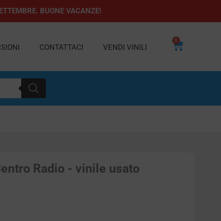
1 SETTEMBRE. BUONE VACANZE!
0
Carrello
SIONI
CONTATTACI
VENDI VINILI
entro Radio - vinile usato