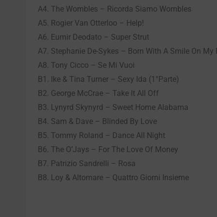
A4. The Wombles – Ricorda Siamo Wombles
A5. Rogier Van Otterloo – Help!
A6. Eumir Deodato – Super Strut
A7. Stephanie De-Sykes – Born With A Smile On My
A8. Tony Cicco – Se Mi Vuoi
B1. Ike & Tina Turner – Sexy Ida (1°Parte)
B2. George McCrae – Take It All Off
B3. Lynyrd Skynyrd – Sweet Home Alabama
B4. Sam & Dave – Blinded By Love
B5. Tommy Roland – Dance All Night
B6. The O’Jays – For The Love Of Money
B7. Patrizio Sandrelli – Rosa
B8. Loy & Altomare – Quattro Giorni Insieme