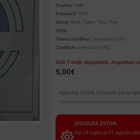
Country:
Italy
Released:
1974
Genre:
Rock, Funk / Soul, Pop
Style:
Sleeve condition:
Very Good (VG)
Condition:
Very Good (VG)
Solo 1 vinile disponibile. Acquistalo s
5,00
€
Aggiungi
50,00
€
al carrello per la sp
CHIUSURA ESTIVA
Dal 29 luglio al 31 agosto vendi