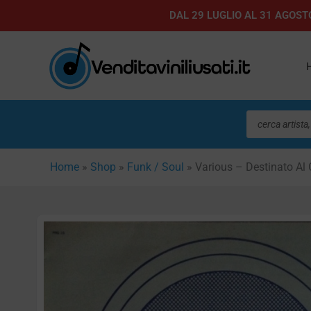
Vai
DAL 29 LUGLIO AL 31 AGOSTO
al
contenuto
Ricerca
prodotti
Home
»
Shop
»
Funk / Soul
»
Various – Destinato Al 