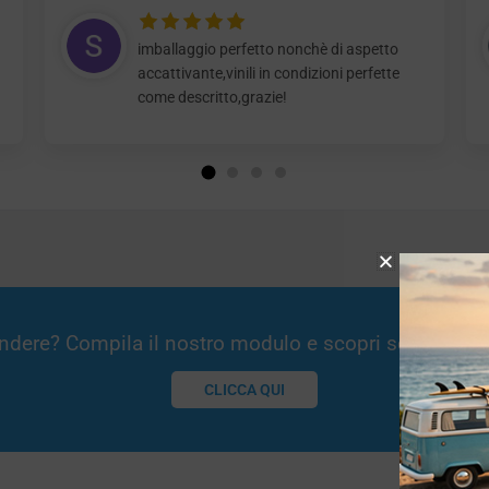
imballaggio perfetto nonchè di aspetto
accattivante,vinili in condizioni perfette
come descritto,grazie!
Vendere? Compila il nostro modulo e scopri se potremm
CLICCA QUI