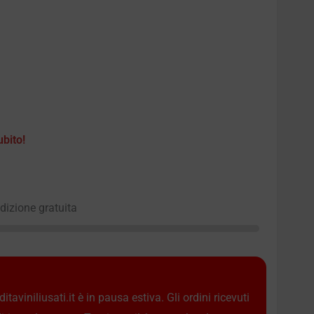
ubito!
edizione gratuita
taviniliusati.it è in pausa estiva. Gli ordini ricevuti