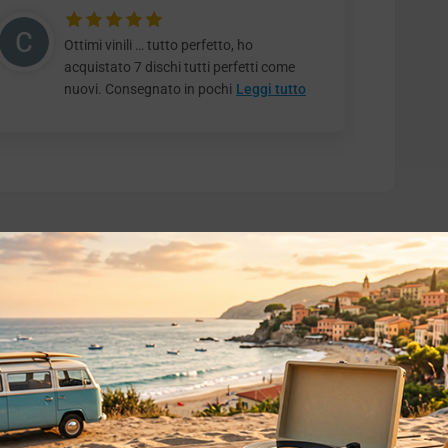
Ottimi vinili … tutto perfetto, ho
acquistato 7 dischi tutti perfetti come
nuovi. Consegnato in pochi
Leggi tutto
o essere interessati!