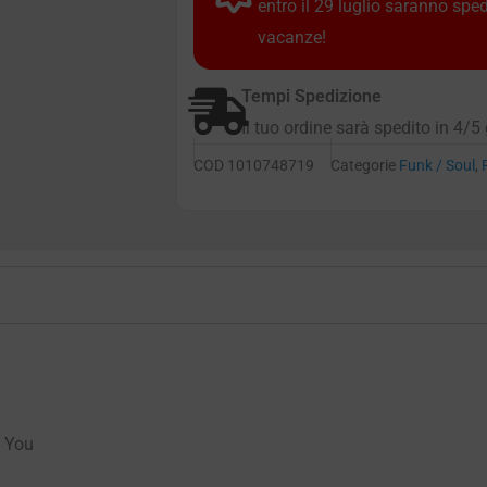
entro il 29 luglio saranno spe
vacanze!
Tempi Spedizione
Il tuo ordine sarà spedito in 4/5 
COD
1010748719
Categorie
Funk / Soul
,
h You