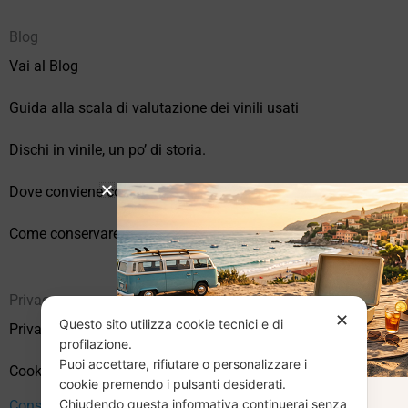
Blog
Vai al Blog
Guida alla scala di valutazione dei vinili usati
Dischi in vinile, un po’ di storia.
Dove conviene comprare vinili online?
Come conservare correttamente i vinili usati
Privacy
✕
Questo sito utilizza cookie tecnici e di
Privacy Policy
profilazione.
Puoi accettare, rifiutare o personalizzare i
Cookie Policy (UE)
cookie premendo i pulsanti desiderati.
Chiudendo questa informativa continuerai senza
Consenso