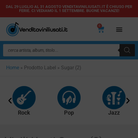
Vai
DAL 29 LUGLIO AL 31 AGOSTO VENDITAVINILIUSATI.IT È CHIUSO PER
FERIE. CI VEDIAMO IL 1 SETTEMBRE. BUONE VACANZE!
al
contenuto
0
Carrello
Ricerca
prodotti
Home
»
Prodotto Label
»
Sugar (2)
Rock
Pop
Jazz