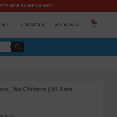
1 SETTEMBRE. BUONE VACANZE!
0
Carrello
SIONI
CONTATTACI
VENDI VINILI
ce, ‘Na Chitarra (50 Anni
08 305-1