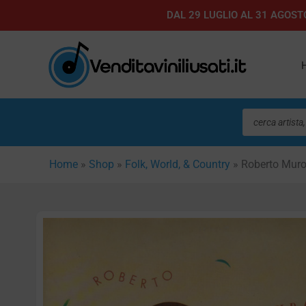
Vai
DAL 29 LUGLIO AL 31 AGOSTO
al
contenuto
Ricerca
prodotti
Home
»
Shop
»
Folk, World, & Country
»
Roberto Murol