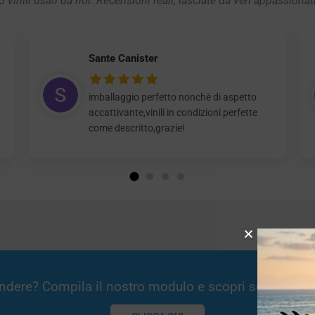
 vinili usati da noi. Recensioni reali, lasciate da veri appassionat
Sante Canister
imballaggio perfetto nonchè di aspetto
accattivante,vinili in condizioni perfette
come descritto,grazie!
Vendere? Compila il nostro modulo e scopri se potremm