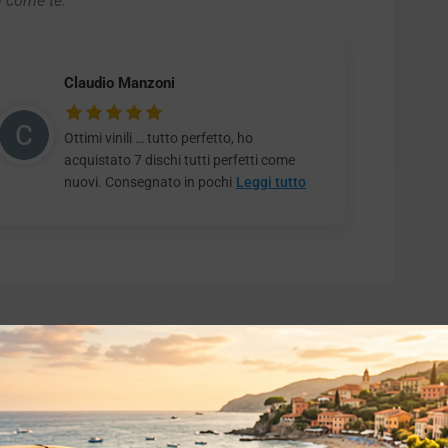
i come te.
Claudio Manzoni
Ottimi vinili … tutto perfetto, ho
acquistato 7 dischi tutti perfetti come
nuovi. Consegnato in pochi
Leggi tutto
o essere interessati!