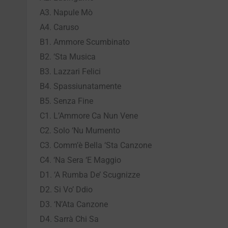
A3. Napule Mò
A4. Caruso
B1. Ammore Scumbinato
B2. ‘Sta Musica
B3. Lazzari Felici
B4. Spassiunatamente
B5. Senza Fine
C1. L’Ammore Ca Nun Vene
C2. Solo ‘Nu Mumento
C3. Comm’è Bella ‘Sta Canzone
C4. ‘Na Sera ‘E Maggio
D1. ‘A Rumba De’ Scugnizze
D2. Si Vo’ Ddio
D3. ‘N’Ata Canzone
D4. Sarrà Chi Sa