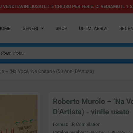
 VENDITAVINILIUSATI.IT È CHIUSO PER FERIE. CI VEDIAMO IL 
HOME
GENERI
SHOP
ULTIMI ARRIVI
RECEN
o – ‘Na Voce, ‘Na Chitarra (50 Anni D’Artista)
Roberto Murolo – ‘Na Vo
D’Artista) - vinile usato
Format:
LP, Compilation
Catalog number:
508 303-1, 508 304-1, 5