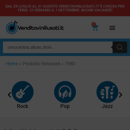
Vai
DAL 29 LUGLIO AL 31 AGOSTO VENDITAVINILIUSATI.IT È CHIUSO PER
FERIE. CI VEDIAMO IL 1 SETTEMBRE. BUONE VACANZE!
al
contenuto
0
Carrello
Ricerca
prodotti
Home
»
Prodotto Released
»
1980
Rock
Pop
Jazz