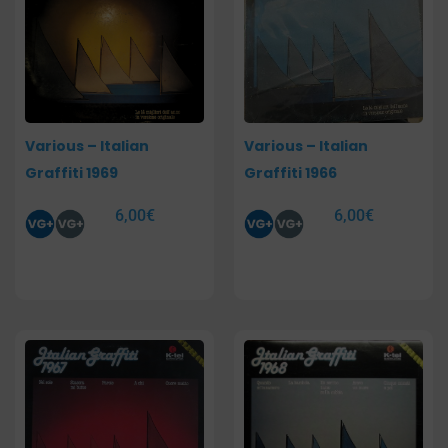
Various – Italian
Various – Italian
Graffiti 1969
Graffiti 1966
6,00
€
6,00
€