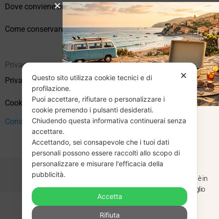
Dove conviene comprare vinili online?
Come conservare correttamente i vinili usati
Privacy
✕
Questo sito utilizza cookie tecnici e di
Privacy Policy
profilazione.
Puoi accettare, rifiutare o personalizzare i
Cookie Policy (UE)
cookie premendo i pulsanti desiderati.
Chiudendo questa informativa continuerai senza
CHIUSURA
Consenso
accettare.
Accettando, sei consapevole che i tuoi dati
ESTIVA
personali possono essere raccolti allo scopo di
personalizzare e misurare l'efficacia della
pubblicità.
Dal 29 luglio al 31 agosto venditaviniliusati.it è in
pausa estiva. Gli ordini ricevuti entro il 29 luglio
Accetta
saranno spediti regolarmente.
Copyright © 2026 Vendita Vinili Usati | P.IVA 12240940960
Rifiuta