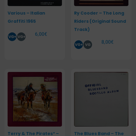
Various – Italian
Ry Cooder – The Long
Graffiti 1965
Riders (Original Sound
Track)
6,00
€
8,00
€
Terry & The Pirates* –
The Blues Band – The