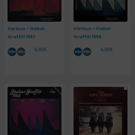
Various – Italian
Various – Italian
Graffiti 1967
Graffiti 1968
6,00
€
6,00
€