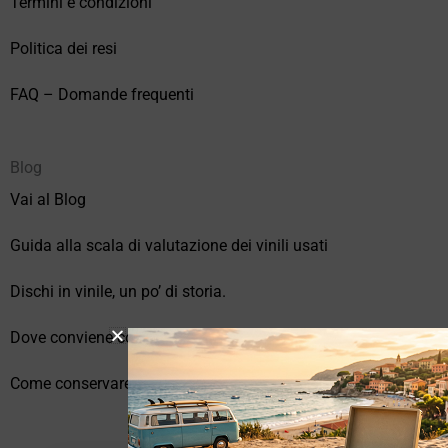
Termini e condizioni
Politica dei resi
FAQ – Domande frequenti
Blog
Vai al Blog
Guida alla scala di valutazione dei vinili usati
Dischi in vinile, un po’ di storia.
Dove conviene comprare vinili online?
Come conservare correttamente i vinili usati