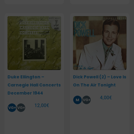
Duke Ellington –
Dick Powell (2) – Love Is
Carnegie Hall Concerts
On The Air Tonight
December 1944
4,00
€
12,00
€