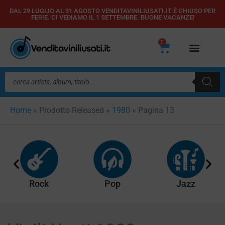
Vai
DAL 29 LUGLIO AL 31 AGOSTO VENDITAVINILIUSATI.IT È CHIUSO PER
FERIE. CI VEDIAMO IL 1 SETTEMBRE. BUONE VACANZE!
al
contenuto
0
Carrello
Ricerca
prodotti
Home
»
Prodotto Released
»
1980
»
Pagina 13
Rock
Pop
Jazz