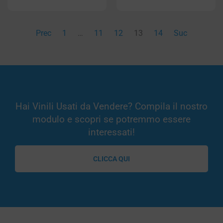
Prec
1
…
11
12
13
14
Suc
Hai Vinili Usati da Vendere? Compila il nostro
modulo e scopri se potremmo essere
interessati!
CLICCA QUI