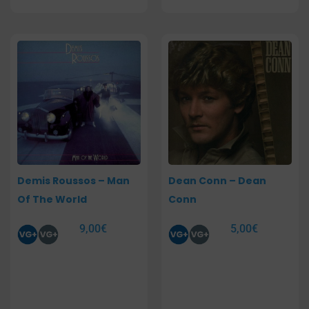
Demis Roussos – Man
Dean Conn – Dean
Of The World
Conn
9,00
€
5,00
€