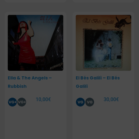
Ella & The Angels –
El Bés Galilì – El Bés
Rubbish
Galilì
10,00
€
30,00
€