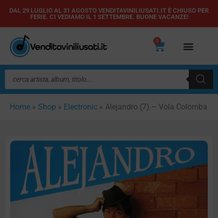
Vai
DAL 29 LUGLIO AL 31 AGOSTO VENDITAVINILIUSATI.IT È CHIUSO PER
FERIE. CI VEDIAMO IL 1 SETTEMBRE. BUONE VACANZE!
al
contenuto
0
Carrello
Ricerca
prodotti
Home
»
Shop
»
Electronic
»
Alejandro (7) – Vola Colomba