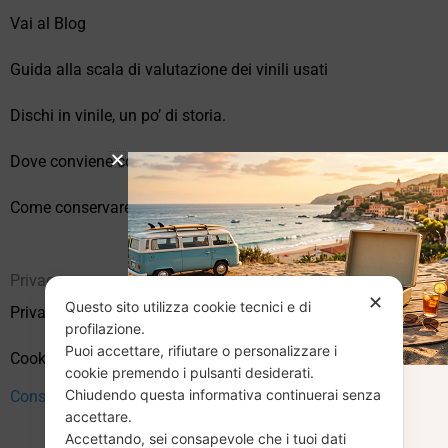
Vai al Blog
Guida alla scala di valutazione dei vinili usati
Dischi in vinile, un po’ di storia.
Dove conviene comprare vinili online?
Come conservare correttamente i vinili usati
Privacy
✕
Questo sito utilizza cookie tecnici e di
Privacy Policy
profilazione.
Puoi accettare, rifiutare o personalizzare i
Cookie Policy (UE)
cookie premendo i pulsanti desiderati.
Chiudendo questa informativa continuerai senza
CHIUSURA
Consenso
accettare.
Accettando, sei consapevole che i tuoi dati