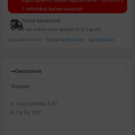
luglio saranno spediti regolarmente. Torniamo il
1 settembre, buone vacanze!
Tempi Spedizione
Il tuo ordine sarà spedito in 4/5 giorni
COD
3464724141
Categoria
Electronic
Tag
Electronic
Descrizione
Tracklist
A. Vola Colomba 6:30
B. Fly Fly 5:00