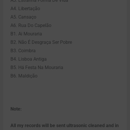
A3. Estranha Forma De Vida
A4. Libertação
A5. Cansaço
A6. Rua Do Capelão
B1. Ai Mouraria
B2. Não É Desgraça Ser Pobre
B3. Coimbra
B4. Lisboa Antiga
B5. Há Festa Na Mouraria
B6. Maldição
Note:
All my records will be sent ultrasonic cleaned and in