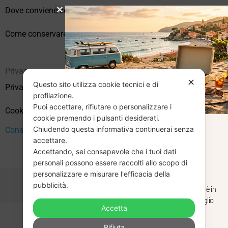
Dove conviene comprare vinili online?
Come conservare correttamente i vinili usati
Privacy
✕
Questo sito utilizza cookie tecnici e di
Privacy Policy
profilazione.
Puoi accettare, rifiutare o personalizzare i
Cookie Policy (UE)
cookie premendo i pulsanti desiderati.
Chiudendo questa informativa continuerai senza
CHIUSURA
Consenso
accettare.
Accettando, sei consapevole che i tuoi dati
ESTIVA
personali possono essere raccolti allo scopo di
personalizzare e misurare l'efficacia della
pubblicità.
Dal 29 luglio al 31 agosto venditaviniliusati.it è in
pausa estiva. Gli ordini ricevuti entro il 29 luglio
Accetta
saranno spediti regolarmente.
Copyright © 2026 Vendita Vinili Usati | P.IVA 12240940960
Rifiuta