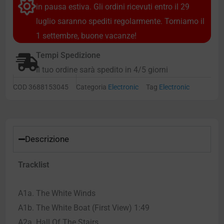
in pausa estiva. Gli ordini ricevuti entro il 29
luglio saranno spediti regolarmente. Torniamo il
1 settembre, buone vacanze!
Tempi Spedizione
Il tuo ordine sarà spedito in 4/5 giorni
COD
3688153045
Categoria
Electronic
Tag
Electronic
Descrizione
Tracklist
A1a. The White Winds
A1b. The White Boat (First View) 1:49
A2a. Hall Of The Stairs