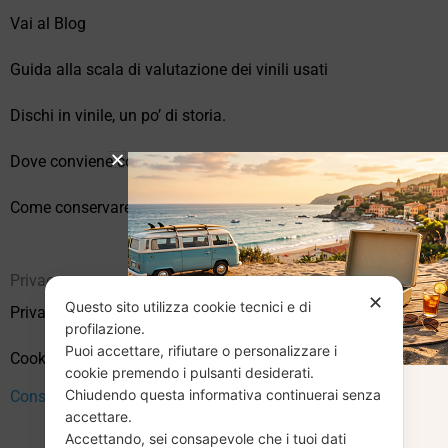
Vai al Blog
Guida alla scala di valutazione dei vinili usati
Dischi in vinile, un po’ di storia.
Dove conviene comprare vinili online?
Come conservare correttamente i vinili usati
Privacy
✕
Questo sito utilizza cookie tecnici e di
Privacy Policy
profilazione.
Puoi accettare, rifiutare o personalizzare i
Cookie Policy (UE)
cookie premendo i pulsanti desiderati.
Chiudendo questa informativa continuerai senza
Consenso
CHIUSURA
accettare.
Accettando, sei consapevole che i tuoi dati