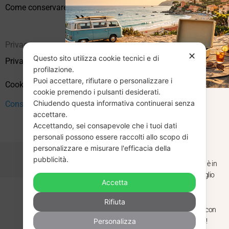
Come conservare correttamente i vinili usati
Privacy
✕
Questo sito utilizza cookie tecnici e di
Privacy Policy
profilazione.
Puoi accettare, rifiutare o personalizzare i
Cookie Policy (UE)
cookie premendo i pulsanti desiderati.
Chiudendo questa informativa continuerai senza
CHIUSURA
Consenso
accettare.
Accettando, sei consapevole che i tuoi dati
ESTIVA
personali possono essere raccolti allo scopo di
personalizzare e misurare l'efficacia della
pubblicità.
Dal 29 luglio al 31 agosto venditaviniliusati.it è in
pausa estiva. Gli ordini ricevuti entro il 29 luglio
Accetta
saranno spediti regolarmente.
Copyright © 2026 Vendita Vinili Usati | P.IVA 12240940960
Rifiuta
Made with
by
Next
WebStudio
Torniamo il 1 settembre, pronti a riprendere con
Personalizza
nuovi arrivi. Buona estate e buon ascolto!