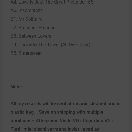
A4. Love Is Just The Great Pretender ’85
A5. Insomniazz
B1. Mr Solitaire
B2. Preacher, Preacher
B3. Between Lovers
B4. Throw In The Towel (All Over Now)
B5. Bittersweet
Note:
All my records will be sent ultrasonic cleaned and in
plastic bag – Save on shipping with multiple
purchase – Attenzione Vinile VG+ Copertina VG+ .
Tutti i miei dischi verranno inviati lavati ad