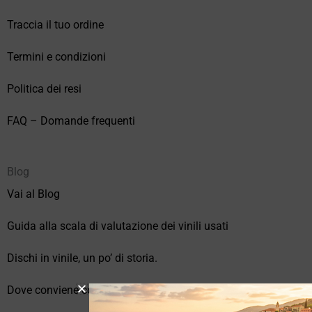
Traccia il tuo ordine
Termini e condizioni
Politica dei resi
FAQ – Domande frequenti
Blog
Vai al Blog
Guida alla scala di valutazione dei vinili usati
Dischi in vinile, un po’ di storia.
Dove conviene comprare vinili online?