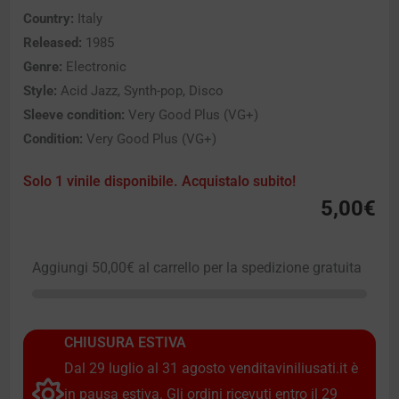
Country:
Italy
Released:
1985
Genre:
Electronic
Style:
Acid Jazz, Synth-pop, Disco
Sleeve condition:
Very Good Plus (VG+)
Condition:
Very Good Plus (VG+)
Solo 1 vinile disponibile. Acquistalo subito!
5,00
€
Aggiungi
50,00
€
al carrello per la spedizione gratuita
CHIUSURA ESTIVA
Dal 29 luglio al 31 agosto venditaviniliusati.it è
in pausa estiva. Gli ordini ricevuti entro il 29