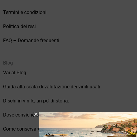
Termini e condizioni
Politica dei resi
FAQ – Domande frequenti
Blog
Vai al Blog
Guida alla scala di valutazione dei vinili usati
Dischi in vinile, un po’ di storia.
Dove conviene comprare vinili online?
Come conservare correttamente i vinili usati