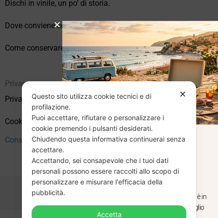
Dischi in vinile, un po’ di storia.
Dove conviene comprare vinili online?
Come conservare correttamente i vinili usati
Privacy
✕
Questo sito utilizza cookie tecnici e di
Privacy Policy
profilazione.
Puoi accettare, rifiutare o personalizzare i
Cookie Policy (UE)
cookie premendo i pulsanti desiderati.
Chiudendo questa informativa continuerai senza
Consenso
CHIUSURA
accettare.
Accettando, sei consapevole che i tuoi dati
ESTIVA
personali possono essere raccolti allo scopo di
personalizzare e misurare l'efficacia della
pubblicità.
Dal 29 luglio al 31 agosto venditaviniliusati.it è in
pausa estiva. Gli ordini ricevuti entro il 29 luglio
Accetta
saranno spediti regolarmente.