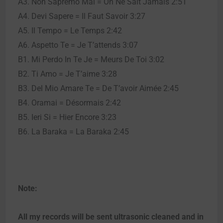
A3. Non Sapremo Mai = On Ne Sait Jamais 2:51
A4. Devi Sapere = Il Faut Savoir 3:27
A5. Il Tempo = Le Temps 2:42
A6. Aspetto Te = Je T’attends 3:07
B1. Mi Perdo In Te Je = Meurs De Toi 3:02
B2. Ti Amo = Je T’aime 3:28
B3. Del Mio Amare Te = De T’avoir Aimée 2:45
B4. Oramai = Désormais 2:42
B5. Ieri Si = Hier Encore 3:23
B6. La Baraka = La Baraka 2:45
Note:
All my records will be sent ultrasonic cleaned and in