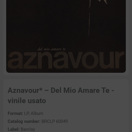
Aznavour* – Del Mio Amare Te -
vinile usato
Format:
LP, Album
Catalog number:
BRCLP 60049
Label:
Barclay