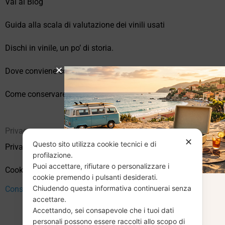
Vai al Blog
Guida alla scala di valutazione dei vinili usati
Dischi in vinile, un po’ di storia.
Dove conviene comprare vinili online?
Come conservare correttamente i vinili usati
Privacy
✕
Questo sito utilizza cookie tecnici e di
Privacy Policy
profilazione.
Puoi accettare, rifiutare o personalizzare i
Cookie Policy (UE)
cookie premendo i pulsanti desiderati.
Chiudendo questa informativa continuerai senza
CHIUSURA
Consenso
accettare.
Accettando, sei consapevole che i tuoi dati
personali possono essere raccolti allo scopo di