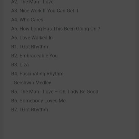
A2. The Man I Love
A3. Nice Work If You Can Get It
A4. Who Cares
A5. How Long Has This Been Going On ?
A6. Love Walked In
B1. I Got Rhythm
B2. Embraceable You
B3. Liza
B4. Fascinating Rhythm
. Gershwin Medley
B5. The Man I Love – Oh, Lady Be Good!
B6. Somebody Loves Me
B7. I Got Rhythm