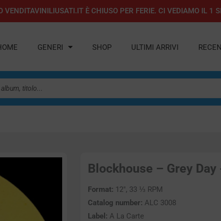
 VENDITAVINILIUSATI.IT È CHIUSO PER FERIE. CI VEDIAMO IL 
HOME
GENERI
SHOP
ULTIMI ARRIVI
RECEN
Blockhouse – Grey Day -
Format:
12″, 33 ⅓ RPM
Catalog number:
ALC 3008
Label:
A La Carte