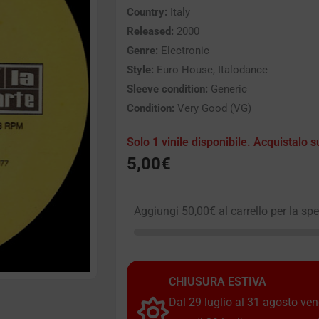
Country:
Italy
Released:
2000
Genre:
Electronic
Style:
Euro House, Italodance
Sleeve condition:
Generic
Condition:
Very Good (VG)
Solo 1 vinile disponibile. Acquistalo s
5,00
€
Aggiungi
50,00
€
al carrello per la sp
CHIUSURA ESTIVA
Dal 29 luglio al 31 agosto vendi