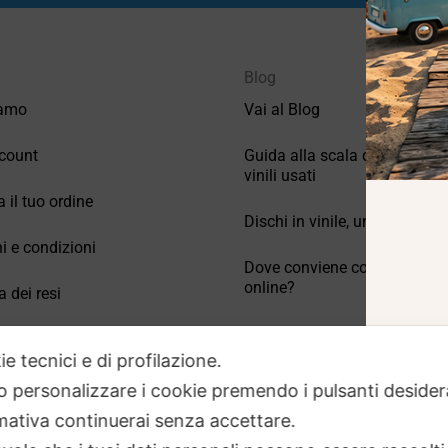
Blog
iamo
Vai al Blog
count
Guida alla scala di valutazio
vinili usati
a il tuo ordine
Dischi in vinile, un po’ di stori
i e condizioni
Dove conviene comprare vinil
online?
a dei resi
Come conservare correttamen
 Domande frequenti
vinili usati
ie tecnici e di profilazione.
 o personalizzare i cookie premendo i pulsanti desider
ativa continuerai senza accettare.