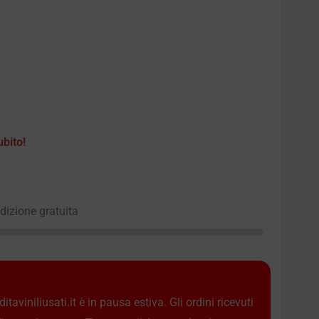
ubito!
edizione gratuita
taviniliusati.it è in pausa estiva. Gli ordini ricevuti