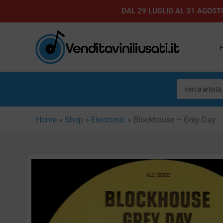
Vai
DAL 29 LUGLIO AL 31 AGOSTO
al
contenuto
Ricerca
prodotti
Home
»
Shop
»
Electronic
»
Blockhouse – Grey Day