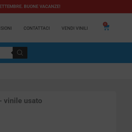
1 SETTEMBRE. BUONE VACANZE!
0
Carrello
SIONI
CONTATTACI
VENDI VINILI
 vinile usato