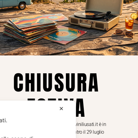
Privacy
Privacy Policy
ne dei
Cookie Policy (UE)
Consenso
a.
CHIUSURA
i
ESTIVA
te i
✕
ati.
Dal 29 luglio al 31 agosto venditaviniliusati.it è in
pausa estiva. Gli ordini ricevuti entro il 29 luglio