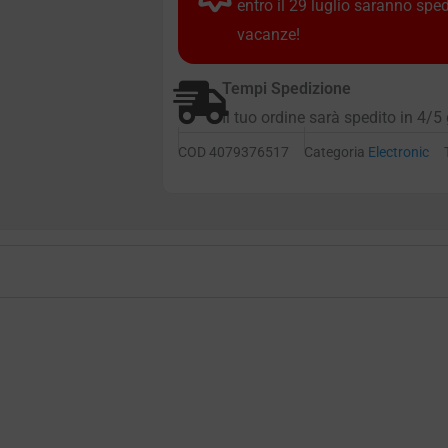
entro il 29 luglio saranno spe
vacanze!
Tempi Spedizione
Il tuo ordine sarà spedito in 4/5 
COD
4079376517
Categoria
Electronic