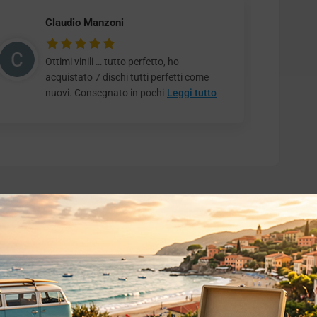
Claudio Manzoni
Ottimi vinili … tutto perfetto, ho
acquistato 7 dischi tutti perfetti come
nuovi. Consegnato in pochi
Leggi tutto
o essere interessati!