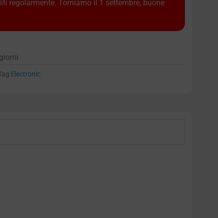
diti regolarmente. Torniamo il 1 settembre, buone
giorni
Tag
Electronic