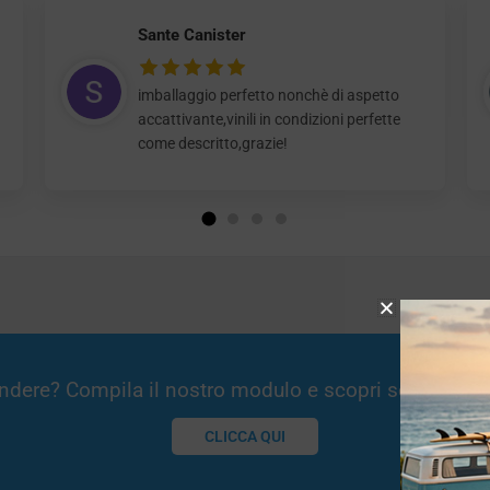
Sante Canister
imballaggio perfetto nonchè di aspetto
accattivante,vinili in condizioni perfette
come descritto,grazie!
Vendere? Compila il nostro modulo e scopri se potremm
CLICCA QUI