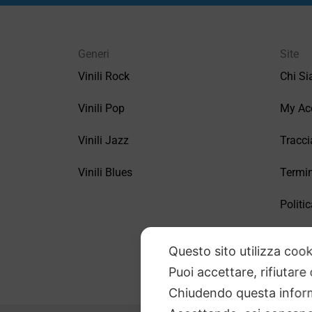
Generi
Site
Vinili Rock
Chi S
Vinili Pop
My Ac
Vinili Jazz
Tracci
Vinili Blues
Termin
Politic
FAQ –
Questo sito utilizza cook
Puoi accettare, rifiutare
Chiudendo questa inform