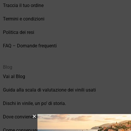
Traccia il tuo ordine
Termini e condizioni
Politica dei resi
FAQ – Domande frequenti
Blog
Vai al Blog
Guida alla scala di valutazione dei vinili usati
Dischi in vinile, un po’ di storia.
Dove conviene comprare vinili online?
Come conservare correttamente i vinili usati