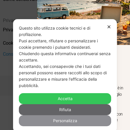
Privacy
✕
Questo sito utilizza cookie tecnici e di
Privacy Policy
profilazione.
Puoi accettare, rifiutare o personalizzare i
Cookie Policy (UE)
cookie premendo i pulsanti desiderati.
Chiudendo questa informativa continuerai senza
CHIUSURA
Consenso
accettare.
Accettando, sei consapevole che i tuoi dati
ESTIVA
personali possono essere raccolti allo scopo di
personalizzare e misurare l'efficacia della
pubblicità.
Dal 29 luglio al 31 agosto venditaviniliusati.it è in
pausa estiva. Gli ordini ricevuti entro il 29 luglio
Accetta
saranno spediti regolarmente.
Copyright © 2026 Vendita Vinili Usati | P.IVA 12240940960
Rifiuta
Made with
by
Next
WebStudio
Torniamo il 1 settembre, pronti a riprendere con
Personalizza
nuovi arrivi. Buona estate e buon ascolto!