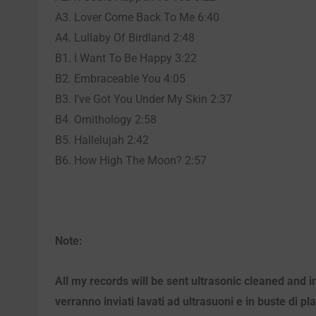
A3. Lover Come Back To Me 6:40
A4. Lullaby Of Birdland 2:48
B1. I Want To Be Happy 3:22
B2. Embraceable You 4:05
B3. I’ve Got You Under My Skin 2:37
B4. Ornithology 2:58
B5. Hallelujah 2:42
B6. How High The Moon? 2:57
Note:
All my records will be sent ultrasonic cleaned and i
verranno inviati lavati ad ultrasuoni e in buste di pl