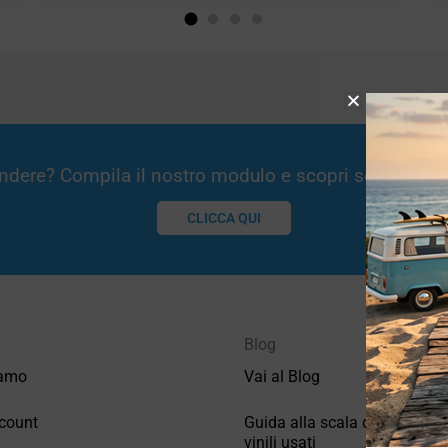
Vendere? Compila il nostro modulo e scopri se potremm
CLICCA QUI
Blog
iamo
Vai al Blog
count
Guida alla scala di valutazio
vinili usati