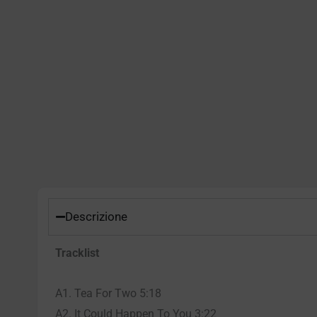
Descrizione
Tracklist
A1. Tea For Two 5:18
A2. It Could Happen To You 3:22