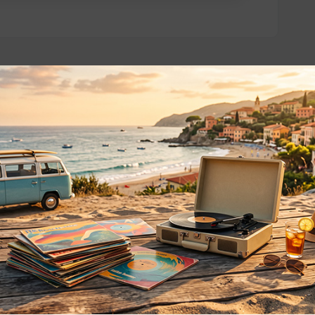
o essere interessati!
Privacy
Privacy Policy
ne dei
Cookie Policy (UE)