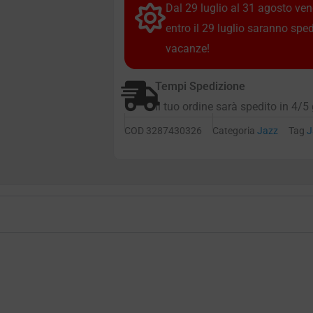
Dal 29 luglio al 31 agosto vendi
entro il 29 luglio saranno spe
vacanze!
Tempi Spedizione
Il tuo ordine sarà spedito in 4/5 
COD
3287430326
Categoria
Jazz
Tag
J