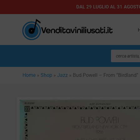
Vai
DAL 29 LUGLIO AL 31 AGOSTO
al
contenuto
Ricerca
prodotti
Home
»
Shop
»
Jazz
»
Bud Powell – From “Birdland”