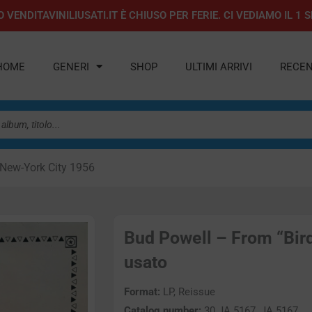
 VENDITAVINILIUSATI.IT È CHIUSO PER FERIE. CI VEDIAMO IL 
HOME
GENERI
SHOP
ULTIMI ARRIVI
RECEN
 New-York City 1956
Bud Powell – From “Bird
usato
Format:
LP, Reissue
Catalog number:
30 JA 5167, JA 5167