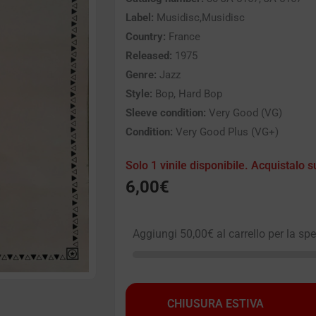
Label:
Musidisc,Musidisc
Country:
France
Released:
1975
Genre:
Jazz
Style:
Bop, Hard Bop
Sleeve condition:
Very Good (VG)
Condition:
Very Good Plus (VG+)
Solo 1 vinile disponibile. Acquistalo s
6,00
€
Aggiungi
50,00
€
al carrello per la sp
CHIUSURA ESTIVA