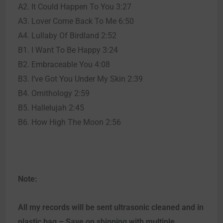
A2. It Could Happen To You 3:27
A3. Lover Come Back To Me 6:50
A4. Lullaby Of Birdland 2:52
B1. I Want To Be Happy 3:24
B2. Embraceable You 4:08
B3. I’ve Got You Under My Skin 2:39
B4. Ornithology 2:59
B5. Hallelujah 2:45
B6. How High The Moon 2:56
Note:
All my records will be sent ultrasonic cleaned and in
plastic bag – Save on shipping with multiple