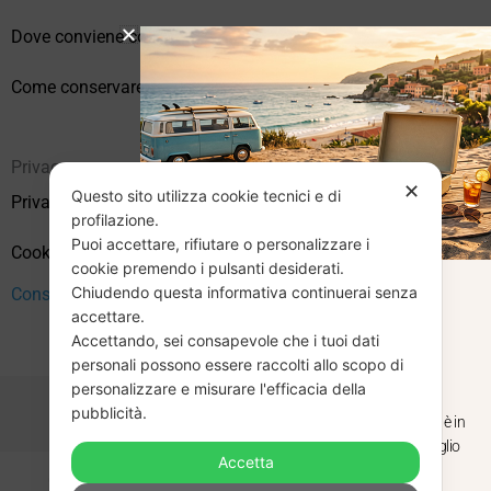
Dove conviene comprare vinili online?
Come conservare correttamente i vinili usati
Privacy
✕
Questo sito utilizza cookie tecnici e di
Privacy Policy
profilazione.
Puoi accettare, rifiutare o personalizzare i
Cookie Policy (UE)
cookie premendo i pulsanti desiderati.
Chiudendo questa informativa continuerai senza
CHIUSURA
Consenso
accettare.
Accettando, sei consapevole che i tuoi dati
ESTIVA
personali possono essere raccolti allo scopo di
personalizzare e misurare l'efficacia della
pubblicità.
Dal 29 luglio al 31 agosto venditaviniliusati.it è in
pausa estiva. Gli ordini ricevuti entro il 29 luglio
Accetta
saranno spediti regolarmente.
Copyright © 2026 Vendita Vinili Usati | P.IVA 12240940960