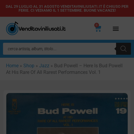
Vai
DAL 29 LUGLIO AL 31 AGOSTO VENDITAVINILIUSATI.IT È CHIUSO PER
FERIE. CI VEDIAMO IL 1 SETTEMBRE. BUONE VACANZE!
al
contenuto
0
Carrello
Ricerca
prodotti
Home
»
Shop
»
Jazz
»
Bud Powell – Here Is Bud Powell
At His Rare Of All Rarest Performances Vol. 1