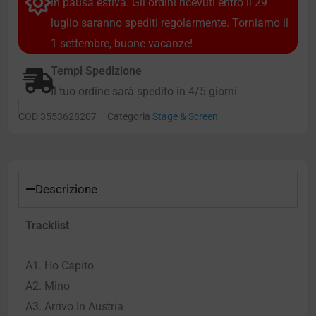
in pausa estiva. Gli ordini ricevuti entro il 29
luglio saranno spediti regolarmente. Torniamo il
1 settembre, buone vacanze!
Tempi Spedizione
Il tuo ordine sarà spedito in 4/5 giorni
COD
3553628207
Categoria
Stage & Screen
Descrizione
Tracklist
A1. Ho Capito
A2. Mino
A3. Arrivo In Austria