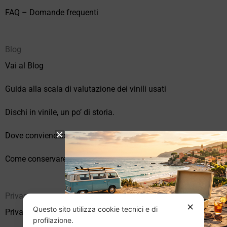
FAQ – Domande frequenti
Blog
Vai al Blog
Guida alla scala di valutazione dei vinili usati
Dischi in vinile, un po’ di storia.
Dove conviene comprare vinili online?
Come conservare correttamente i vinili usati
Privacy
✕
Questo sito utilizza cookie tecnici e di
Privacy Policy
profilazione.