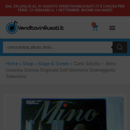
Vai
DAL 29 LUGLIO AL 31 AGOSTO VENDITAVINILIUSATI.IT È CHIUSO PER
FERIE. CI VEDIAMO IL 1 SETTEMBRE. BUONE VACANZE!
al
contenuto
0
Carrello
Ricerca
prodotti
Home
»
Shop
»
Stage & Screen
»
Carlo Siliotto – Mino
Colonna Sonora Originale Dell’Omonimo Sceneggiato
Televisivo