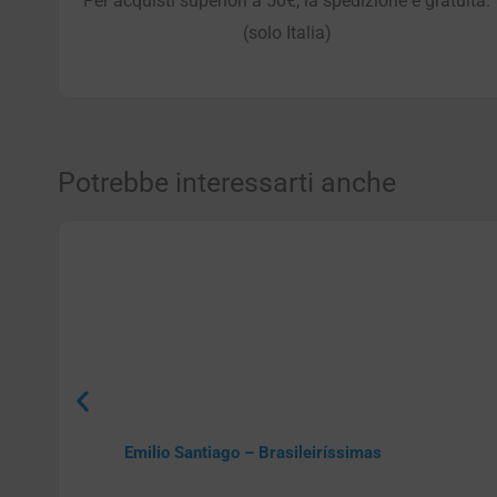
Per acquisti superiori a 50€, la spedizione è gratuita.
(solo Italia)
Potrebbe interessarti anche
Emilio Santiago – Brasileiríssimas