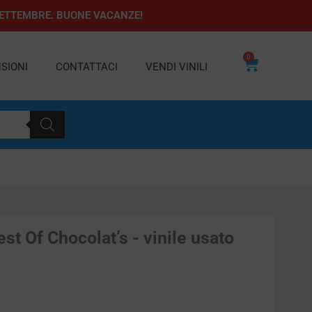
1 SETTEMBRE. BUONE VACANZE!
0
Carrello
SIONI
CONTATTACI
VENDI VINILI
st Of Chocolat’s - vinile usato