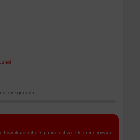
ubito!
edizione gratuita
taviniliusati.it è in pausa estiva. Gli ordini ricevuti