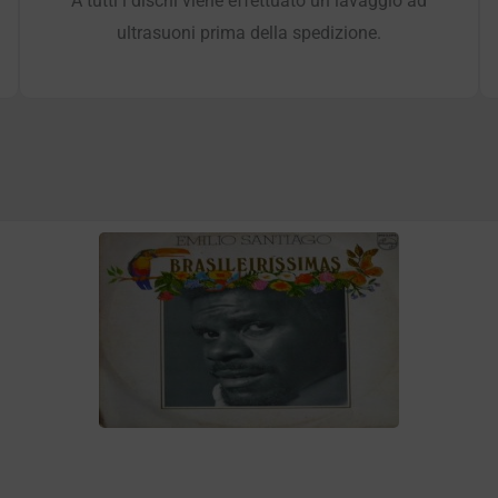
A tutti i dischi viene effettuato un lavaggio ad
ultrasuoni prima della spedizione.