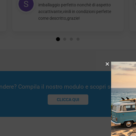
imballaggio perfetto nonchè di aspetto
accattivante,vinili in condizioni perfette
come descritto,grazie!
Vendere? Compila il nostro modulo e scopri se potremm
CLICCA QUI