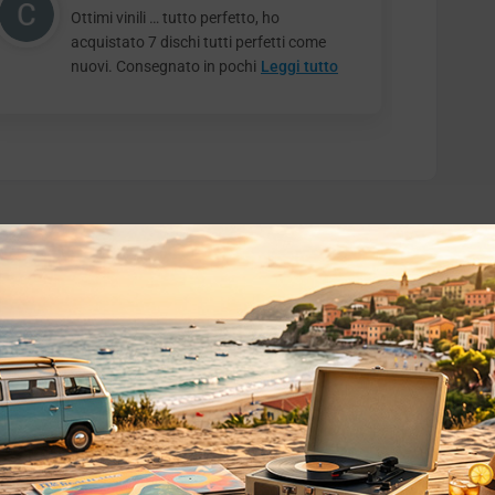
Ottimi vinili … tutto perfetto, ho
acquistato 7 dischi tutti perfetti come
nuovi. Consegnato in pochi
Leggi tutto
o essere interessati!