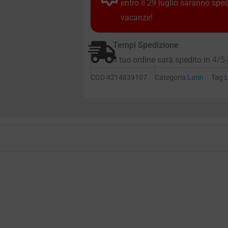
entro il 29 luglio saranno spe
vacanze!
Tempi Spedizione
Il tuo ordine sarà spedito in 4/5 
COD
4214839107
Categoria
Latin
Tag
L