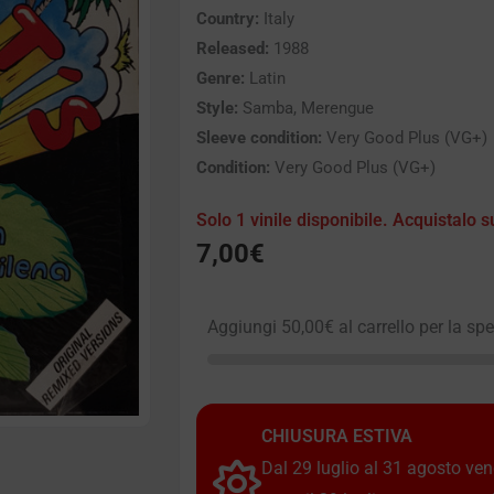
Country:
Italy
Released:
1988
Genre:
Latin
Style:
Samba, Merengue
Sleeve condition:
Very Good Plus (VG+)
Condition:
Very Good Plus (VG+)
Solo 1 vinile disponibile. Acquistalo s
7,00
€
Aggiungi
50,00
€
al carrello per la sp
CHIUSURA ESTIVA
Dal 29 luglio al 31 agosto vendi