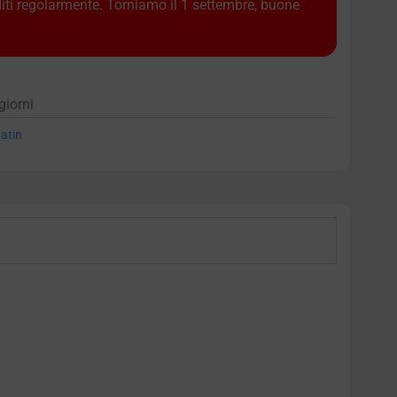
diti regolarmente. Torniamo il 1 settembre, buone
giorni
atin