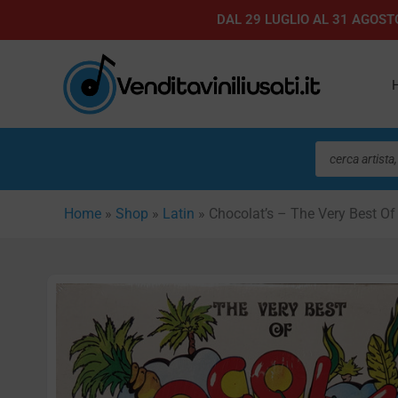
Vai
DAL 29 LUGLIO AL 31 AGOSTO
al
contenuto
Ricerca
prodotti
Home
»
Shop
»
Latin
»
Chocolat’s – The Very Best Of