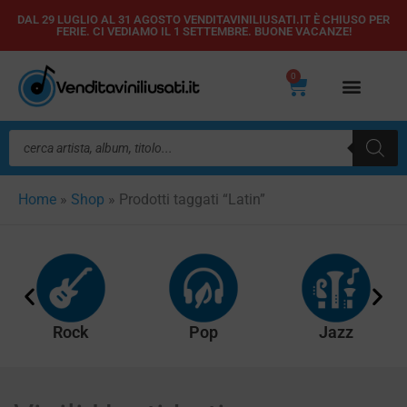
Vai
DAL 29 LUGLIO AL 31 AGOSTO VENDITAVINILIUSATI.IT È CHIUSO PER
FERIE. CI VEDIAMO IL 1 SETTEMBRE. BUONE VACANZE!
al
contenuto
0
Carrello
Ricerca
prodotti
Home
»
Shop
»
Prodotti taggati “Latin”
Rock
Pop
Jazz