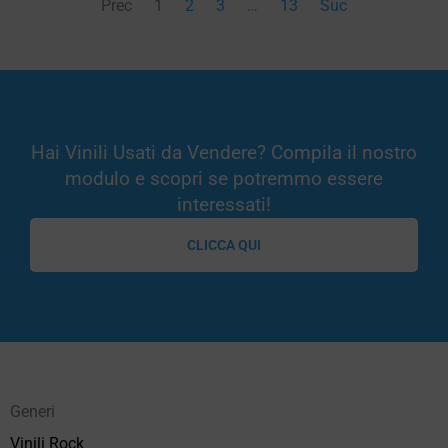
Prec
1
2
3
…
13
Suc
Hai Vinili Usati da Vendere? Compila il nostro
modulo e scopri se potremmo essere
interessati!
CLICCA QUI
Generi
Vinili Rock