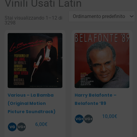
Vinili Usati Latin
Stai visualizzando 1–12 di
3298
Pagina
Pagina
Pagina
Pagina
Various – La Bamba
Harry Belafonte –
(Original Motion
Belafonte ’89
Picture Soundtrack)
10,00
€
6,00
€