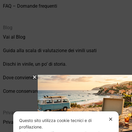
FAQ – Domande frequenti
Blog
Vai al Blog
Guida alla scala di valutazione dei vinili usati
Dischi in vinile, un po’ di storia.
Dove conviene comprare vinili online?
Come conservare correttamente i vinili usati
Privacy
✕
Questo sito utilizza cookie tecnici e di
Privacy Policy
profilazione.