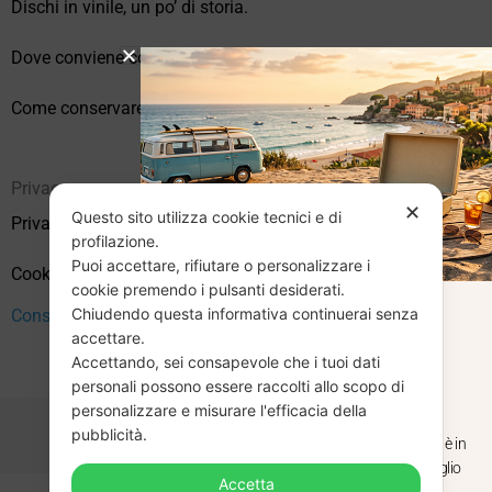
Dischi in vinile, un po’ di storia.
Dove conviene comprare vinili online?
Come conservare correttamente i vinili usati
Privacy
✕
Questo sito utilizza cookie tecnici e di
Privacy Policy
profilazione.
Puoi accettare, rifiutare o personalizzare i
Cookie Policy (UE)
cookie premendo i pulsanti desiderati.
Chiudendo questa informativa continuerai senza
Consenso
CHIUSURA
accettare.
Accettando, sei consapevole che i tuoi dati
ESTIVA
personali possono essere raccolti allo scopo di
personalizzare e misurare l'efficacia della
pubblicità.
Dal 29 luglio al 31 agosto venditaviniliusati.it è in
pausa estiva. Gli ordini ricevuti entro il 29 luglio
Accetta
saranno spediti regolarmente.