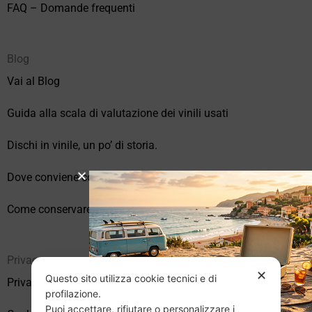
FAQ – Domande frequenti
Blog
Vai al Blog
Guida alla scala di valutazione dei vinili usati
Dischi in vinile, un po’ di storia.
Dove conviene comprare vinili online?
Come conservare correttamente i vinili usati
Privacy
✕
Questo sito utilizza cookie tecnici e di
Privacy Policy
profilazione.
Puoi accettare, rifiutare o personalizzare i