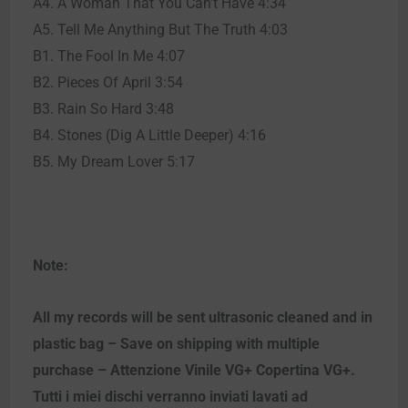
A4. A Woman That You Can’t Have 4:34
A5. Tell Me Anything But The Truth 4:03
B1. The Fool In Me 4:07
B2. Pieces Of April 3:54
B3. Rain So Hard 3:48
B4. Stones (Dig A Little Deeper) 4:16
B5. My Dream Lover 5:17
Note:
All my records will be sent ultrasonic cleaned and in
plastic bag – Save on shipping with multiple
purchase – Attenzione Vinile VG+ Copertina VG+.
Tutti i miei dischi verranno inviati lavati ad