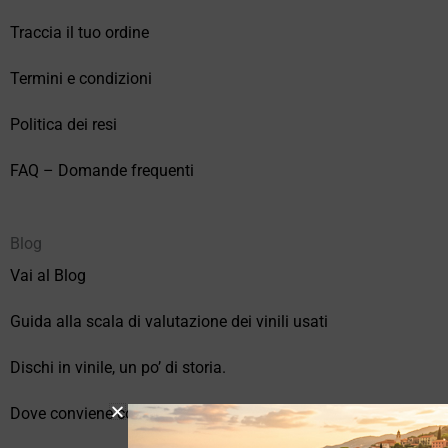
Traccia il tuo ordine
Termini e condizioni
Politica dei resi
FAQ – Domande frequenti
Blog
Vai al Blog
Guida alla scala di valutazione dei vinili usati
Dischi in vinile, un po’ di storia.
Dove conviene comprare vinili online?