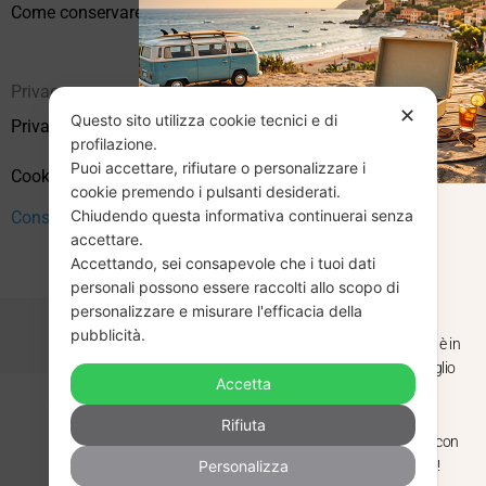
Come conservare correttamente i vinili usati
Privacy
✕
Questo sito utilizza cookie tecnici e di
Privacy Policy
profilazione.
Puoi accettare, rifiutare o personalizzare i
Cookie Policy (UE)
cookie premendo i pulsanti desiderati.
Chiudendo questa informativa continuerai senza
Consenso
CHIUSURA
accettare.
Accettando, sei consapevole che i tuoi dati
ESTIVA
personali possono essere raccolti allo scopo di
personalizzare e misurare l'efficacia della
pubblicità.
Dal 29 luglio al 31 agosto venditaviniliusati.it è in
pausa estiva. Gli ordini ricevuti entro il 29 luglio
Accetta
saranno spediti regolarmente.
Copyright © 2026 Vendita Vinili Usati | P.IVA 12240940960
Rifiuta
Made with
by
Next
WebStudio
Torniamo il 1 settembre, pronti a riprendere con
Personalizza
nuovi arrivi. Buona estate e buon ascolto!