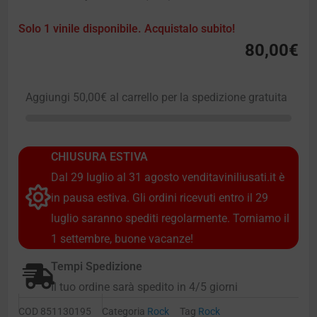
Solo 1 vinile disponibile. Acquistalo subito!
80,00
€
Aggiungi
50,00
€
al carrello per la spedizione gratuita
CHIUSURA ESTIVA
Dal 29 luglio al 31 agosto venditaviniliusati.it è
in pausa estiva. Gli ordini ricevuti entro il 29
luglio saranno spediti regolarmente. Torniamo il
1 settembre, buone vacanze!
Tempi Spedizione
Il tuo ordine sarà spedito in 4/5 giorni
COD
851130195
Categoria
Rock
Tag
Rock