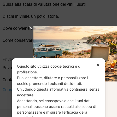
Guida alla scala di valutazione dei vinili usati
Dischi in vinile, un po’ di storia.
Dove conviene comprare vinili online?
Come conservare correttamente i vinili usati
Privacy
✕
Questo sito utilizza cookie tecnici e di
Privacy Policy
profilazione.
Puoi accettare, rifiutare o personalizzare i
Cookie Policy (UE)
cookie premendo i pulsanti desiderati.
Chiudendo questa informativa continuerai senza
Consenso
CHIUSURA
accettare.
Accettando, sei consapevole che i tuoi dati
ESTIVA
personali possono essere raccolti allo scopo di
personalizzare e misurare l'efficacia della