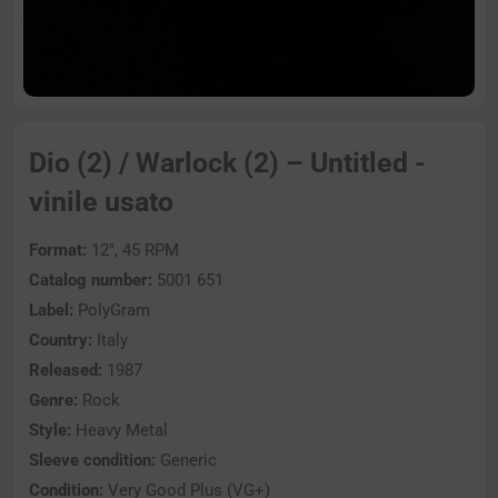
Dio (2) / Warlock (2) – Untitled -
vinile usato
Format:
12″, 45 RPM
Catalog number:
5001 651
Label:
PolyGram
Country:
Italy
Released:
1987
Genre:
Rock
Style:
Heavy Metal
Sleeve condition:
Generic
Condition:
Very Good Plus (VG+)