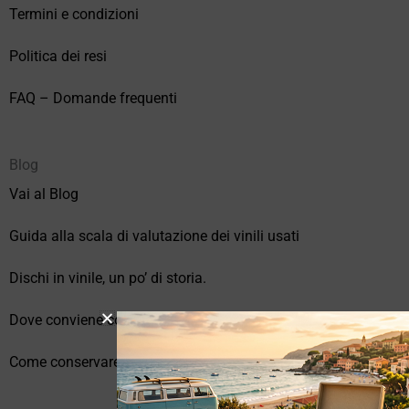
Termini e condizioni
Politica dei resi
FAQ – Domande frequenti
Blog
Vai al Blog
Guida alla scala di valutazione dei vinili usati
Dischi in vinile, un po’ di storia.
Dove conviene comprare vinili online?
Come conservare correttamente i vinili usati