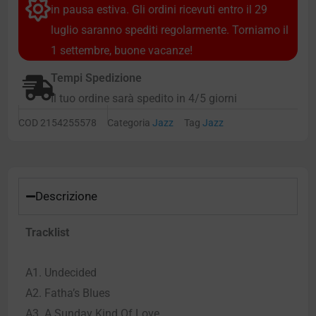
in pausa estiva. Gli ordini ricevuti entro il 29
luglio saranno spediti regolarmente. Torniamo il
1 settembre, buone vacanze!
Tempi Spedizione
Il tuo ordine sarà spedito in 4/5 giorni
COD
2154255578
Categoria
Jazz
Tag
Jazz
Descrizione
Tracklist
A1. Undecided
A2. Fatha’s Blues
A3. A Sunday Kind Of Love