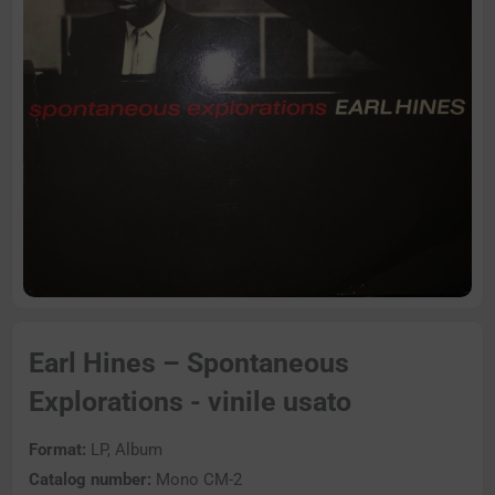
Earl Hines – Spontaneous
Explorations - vinile usato
Format:
LP, Album
Catalog number:
Mono CM-2