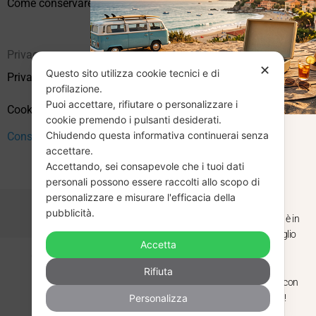
Come conservare correttamente i vinili usati
Privacy
✕
Questo sito utilizza cookie tecnici e di
Privacy Policy
profilazione.
Puoi accettare, rifiutare o personalizzare i
Cookie Policy (UE)
cookie premendo i pulsanti desiderati.
Chiudendo questa informativa continuerai senza
Consenso
CHIUSURA
accettare.
Accettando, sei consapevole che i tuoi dati
ESTIVA
personali possono essere raccolti allo scopo di
personalizzare e misurare l'efficacia della
pubblicità.
Dal 29 luglio al 31 agosto venditaviniliusati.it è in
pausa estiva. Gli ordini ricevuti entro il 29 luglio
Accetta
saranno spediti regolarmente.
Copyright © 2026 Vendita Vinili Usati | P.IVA 12240940960
Rifiuta
Made with
by
Next
WebStudio
Torniamo il 1 settembre, pronti a riprendere con
Personalizza
nuovi arrivi. Buona estate e buon ascolto!