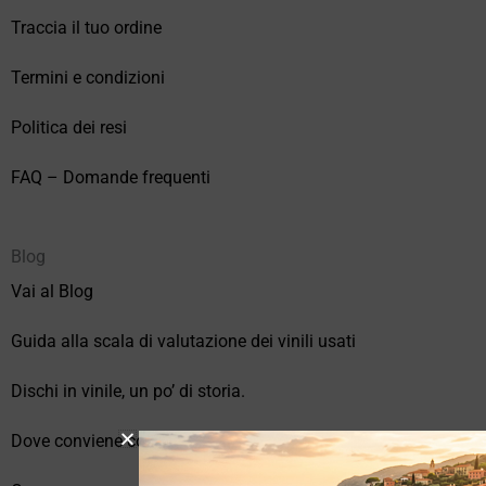
Traccia il tuo ordine
Termini e condizioni
Politica dei resi
FAQ – Domande frequenti
Blog
Vai al Blog
Guida alla scala di valutazione dei vinili usati
Dischi in vinile, un po’ di storia.
Dove conviene comprare vinili online?