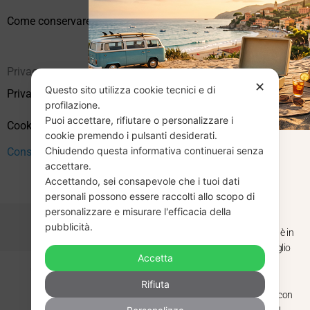
Come conservare correttamente i vinili usati
Privacy
✕
Questo sito utilizza cookie tecnici e di
Privacy Policy
profilazione.
Puoi accettare, rifiutare o personalizzare i
Cookie Policy (UE)
cookie premendo i pulsanti desiderati.
Chiudendo questa informativa continuerai senza
Consenso
CHIUSURA
accettare.
Accettando, sei consapevole che i tuoi dati
ESTIVA
personali possono essere raccolti allo scopo di
personalizzare e misurare l'efficacia della
pubblicità.
Dal 29 luglio al 31 agosto venditaviniliusati.it è in
pausa estiva. Gli ordini ricevuti entro il 29 luglio
Accetta
saranno spediti regolarmente.
Copyright © 2026 Vendita Vinili Usati | P.IVA 12240940960
Rifiuta
Made with
by
Next
WebStudio
Torniamo il 1 settembre, pronti a riprendere con