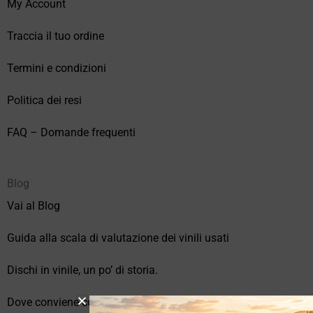
My Account
Traccia il tuo ordine
Termini e condizioni
Politica dei resi
FAQ – Domande frequenti
Blog
Vai al Blog
Guida alla scala di valutazione dei vinili usati
Dischi in vinile, un po’ di storia.
Dove conviene comprare vinili online?