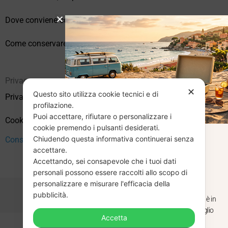
Dove conviene comprare vinili online?
Come conservare correttamente i vinili usati
Privacy
✕
Questo sito utilizza cookie tecnici e di
Privacy Policy
profilazione.
Puoi accettare, rifiutare o personalizzare i
Cookie Policy (UE)
cookie premendo i pulsanti desiderati.
Chiudendo questa informativa continuerai senza
Consenso
CHIUSURA
accettare.
Accettando, sei consapevole che i tuoi dati
ESTIVA
personali possono essere raccolti allo scopo di
personalizzare e misurare l'efficacia della
pubblicità.
Dal 29 luglio al 31 agosto venditaviniliusati.it è in
pausa estiva. Gli ordini ricevuti entro il 29 luglio
Accetta
saranno spediti regolarmente.
Copyright © 2026 Vendita Vinili Usati | P.IVA 12240940960