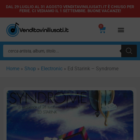
Vai
DAL 29 LUGLIO AL 31 AGOSTO VENDITAVINILIUSATI.IT È CHIUSO PER
FERIE. CI VEDIAMO IL 1 SETTEMBRE. BUONE VACANZE!
al
contenuto
0
Carrello
Ricerca
prodotti
Home
»
Shop
»
Electronic
»
Ed Starink – Syndrome