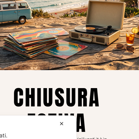
Privacy
Privacy Policy
ne dei
Cookie Policy (UE)
Consenso
a.
CHIUSURA
i
ESTIVA
te i
✕
ati.