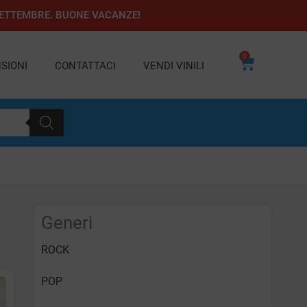
1 SETTEMBRE. BUONE VACANZE!
0
Carrello
SIONI
CONTATTACI
VENDI VINILI
Generi
ROCK
POP