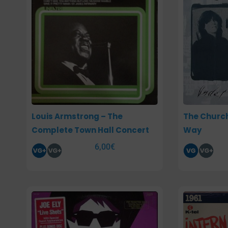
Louis Armstrong – The
The Church
Complete Town Hall Concert
Way
6,00
€