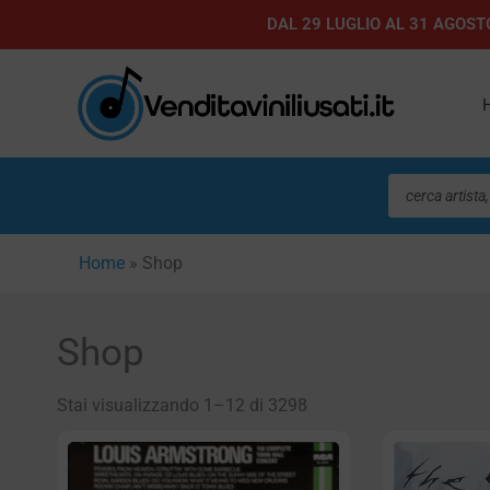
Vai
DAL 29 LUGLIO AL 31 AGOSTO
al
contenuto
Ricerca
prodotti
Home
»
Shop
Shop
Stai visualizzando 1–12 di 3298
Pagin
P