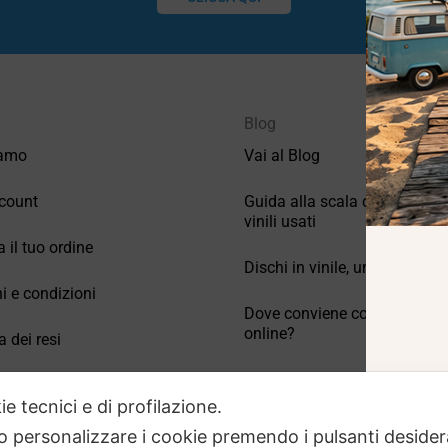
Blog
iamo
Vai al Blog
count
Guida alla scala di valutazio
vinili usati
a il tuo ordine
Dischi in vinile, un po’ di stori
i e condizioni
Dove conviene comprare vinil
online?
a dei resi
Come conservare correttamen
 Domande frequenti
vinili usati
ie tecnici e di profilazione.
 o personalizzare i cookie premendo i pulsanti desider