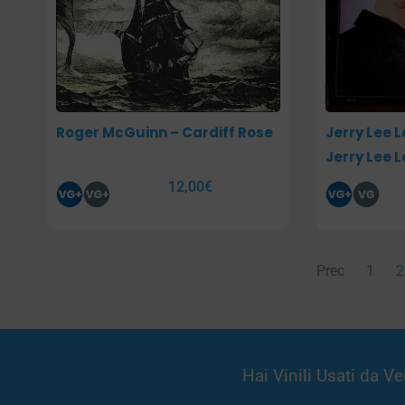
Roger McGuinn – Cardiff Rose
Jerry Lee L
Jerry Lee L
12,00
€
Prec
1
2
Hai Vinili Usati da 