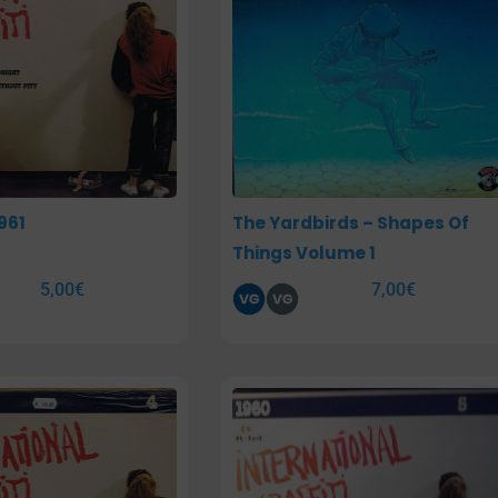
961
The Yardbirds – Shapes Of
Things Volume 1
5,00
€
7,00
€