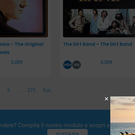
ewis – The Original
The Dirt Band – The Dirt Band
ewis
5,00
€
6,00
€
3
…
275
Suc
Vendere? Compila il nostro modulo e scopri se potremm
CLICCA QUI