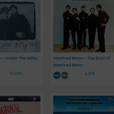
 – Under The Milky
Manfred Mann – The Best Of
Manfred Mann
15,00
€
6,00
€