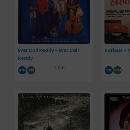
Ever Call Ready – Ever Call
Various – 
Ready
7,00
€