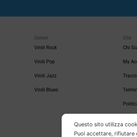
Generi
Site
Vinili Rock
Chi S
Vinili Pop
My Ac
Vinili Jazz
Tracci
Vinili Blues
Termin
Politic
FAQ –
Questo sito utilizza cook
Puoi accettare, rifiutare