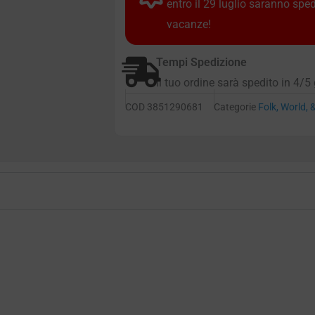
entro il 29 luglio saranno spe
vacanze!
Tempi Spedizione
Il tuo ordine sarà spedito in 4/5 
COD
3851290681
Categorie
Folk, World, 