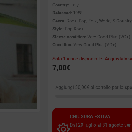
Country:
Italy
Released:
1988
Genre:
Rock, Pop, Folk, World, & Country
Style:
Pop Rock
Sleeve condition:
Very Good Plus (VG+)
Condition:
Very Good Plus (VG+)
Solo 1 vinile disponibile. Acquistalo s
7,00
€
Aggiungi
50,00
€
al carrello per la sp
CHIUSURA ESTIVA
Dal 29 luglio al 31 agosto vendi