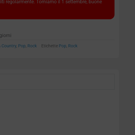
diti regolarmente. Torniamo il 1 settembre, buone
giorni
& Country
,
Pop
,
Rock
Etichette
Pop
,
Rock