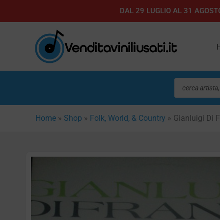
Vai
DAL 29 LUGLIO AL 31 AGOSTO
al
contenuto
Ricerca
prodotti
Home
»
Shop
»
Folk, World, & Country
»
Gianluigi Di 