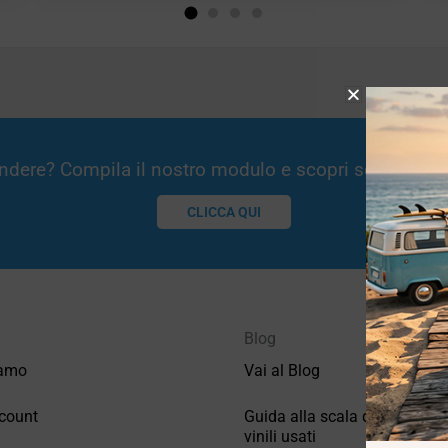
Vendere? Compila il nostro modulo e scopri se potremm
CLICCA QUI
Blog
iamo
Vai al Blog
count
Guida alla scala di valutazio
vinili usati