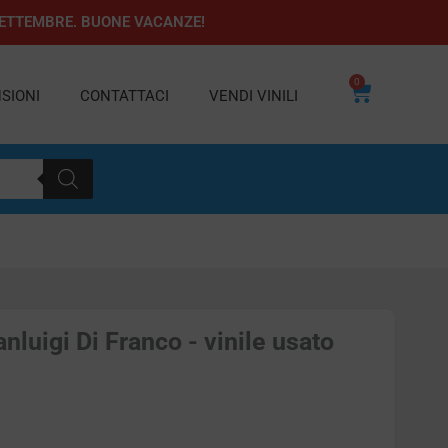
1 SETTEMBRE. BUONE VACANZE!
0
Carrello
SIONI
CONTATTACI
VENDI VINILI
nluigi Di Franco - vinile usato