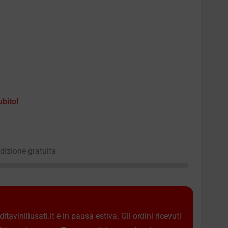
ubito!
edizione gratuita
taviniliusati.it è in pausa estiva. Gli ordini ricevuti