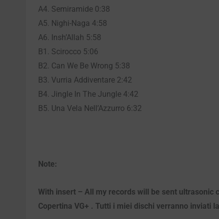
A4. Semiramide 0:38
A5. Nighi-Naga 4:58
A6. Insh’Allah 5:58
B1. Scirocco 5:06
B2. Can We Be Wrong 5:38
B3. Vurria Addiventare 2:42
B4. Jingle In The Jungle 4:42
B5. Una Vela Nell’Azzurro 6:32
Note:
With insert – All my records will be sent ultrasoni
Copertina VG+ . Tutti i miei dischi verranno inviati l