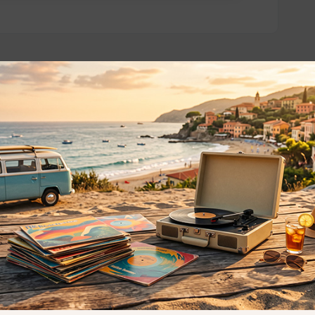
o essere interessati!
Privacy
Privacy Policy
ne dei
Cookie Policy (UE)