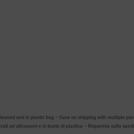
c cleaned and in plastic bag – Save on shipping with multiple p
avati ad ultrasuoni e in buste di plastica – Risparmia sulla sped