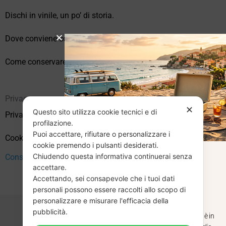
Dischi in vinile, un po’ di storia.
Dove conviene comprare vinili online?
Come conservare correttamente i vinili usati
Privacy
✕
Questo sito utilizza cookie tecnici e di
Privacy Policy
profilazione.
Puoi accettare, rifiutare o personalizzare i
Cookie Policy (UE)
cookie premendo i pulsanti desiderati.
Chiudendo questa informativa continuerai senza
CHIUSURA
Consenso
accettare.
Accettando, sei consapevole che i tuoi dati
ESTIVA
personali possono essere raccolti allo scopo di
personalizzare e misurare l'efficacia della
pubblicità.
Dal 29 luglio al 31 agosto venditaviniliusati.it è in