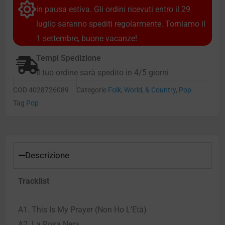
in pausa estiva. Gli ordini ricevuti entro il 29
luglio saranno spediti regolarmente. Torniamo il
1 settembre, buone vacanze!
Tempi Spedizione
Il tuo ordine sarà spedito in 4/5 giorni
COD
4028726089
Categorie
Folk, World, & Country
,
Pop
Tag
Pop
Descrizione
Tracklist
A1. This Is My Prayer (Non Ho L’Età)
A2. La Rosa Nera