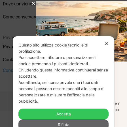
Dove conviene comprare vinili online?
Come conservare correttamente i vinili usati
Privacy
✕
Questo sito utilizza cookie tecnici e di
Privacy Policy
profilazione.
Puoi accettare, rifiutare o personalizzare i
Cookie Policy (UE)
cookie premendo i pulsanti desiderati.
Chiudendo questa informativa continuerai senza
CHIUSURA
Consenso
accettare.
Accettando, sei consapevole che i tuoi dati
ESTIVA
personali possono essere raccolti allo scopo di
personalizzare e misurare l'efficacia della
pubblicità.
Dal 29 luglio al 31 agosto venditaviniliusati.it è in
pausa estiva. Gli ordini ricevuti entro il 29 luglio
Accetta
saranno spediti regolarmente.
Copyright © 2026 Vendita Vinili Usati | P.IVA 12240940960
Rifiuta