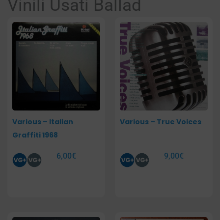
Vinili Usati Ballad
Pagina
Pagina
Pagina
Pagina
Various – Italian
Various – True Voices
Graffiti 1968
6,00
€
9,00
€