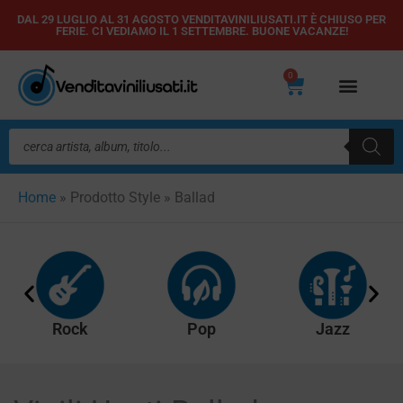
Vai
DAL 29 LUGLIO AL 31 AGOSTO VENDITAVINILIUSATI.IT È CHIUSO PER
FERIE. CI VEDIAMO IL 1 SETTEMBRE. BUONE VACANZE!
al
contenuto
0
Carrello
Ricerca
prodotti
Home
»
Prodotto Style
»
Ballad
Rock
Pop
Jazz