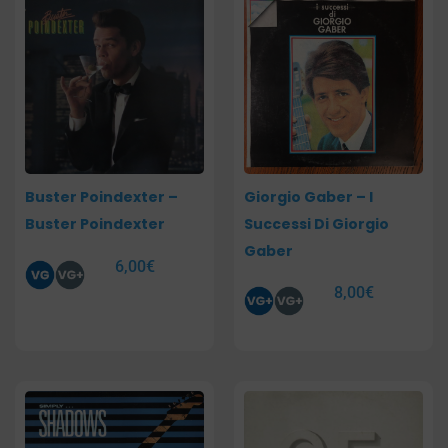
Buster Poindexter –
Giorgio Gaber – I
Buster Poindexter
Successi Di Giorgio
Gaber
6,00
€
8,00
€