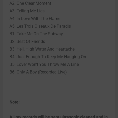
A2. One Clear Moment
A3. Telling Me Lies
A4. In Love With The Flame
A5. Les Trois Oiseaux De Paradis
B1. Take Me On The Subway
B2. Best Of Friends
B3. Hell, High Water And Heartache
B4. Just Enough To Keep Me Hanging On
B5. Lover Won’t You Throw Me A Line
B6. Only A Boy (Recorded Live)
Note:
All my records will be sent ultrasonic cleaned and in