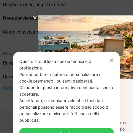
Dischi in vinile, un po’ di storia.
Dove conviene comprare vinili online?
Come conservare correttamente i vinili usati
Privacy
✕
Questo sito utilizza cookie tecnici e di
Privacy Policy
profilazione.
Puoi accettare, rifiutare o personalizzare i
Cookie Policy (UE)
cookie premendo i pulsanti desiderati.
Chiudendo questa informativa continuerai senza
CHIUSURA
Consenso
accettare.
Accettando, sei consapevole che i tuoi dati
ESTIVA
personali possono essere raccolti allo scopo di
personalizzare e misurare l'efficacia della
pubblicità.
Dal 29 luglio al 31 agosto venditaviniliusati.it è in
pausa estiva. Gli ordini ricevuti entro il 29 luglio