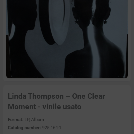
Linda Thompson – One Clear
Moment - vinile usato
Format:
LP, Album
Catalog number:
925 164-1