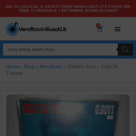
Vai
DAL 29 LUGLIO AL 31 AGOSTO VENDITAVINILIUSATI.IT È CHIUSO PER
FERIE. CI VEDIAMO IL 1 SETTEMBRE. BUONE VACANZE!
al
contenuto
0
Carrello
Ricerca
prodotti
Home
»
Shop
»
Non-Music
»
Gilberto Govi – Colpi Di
Timone