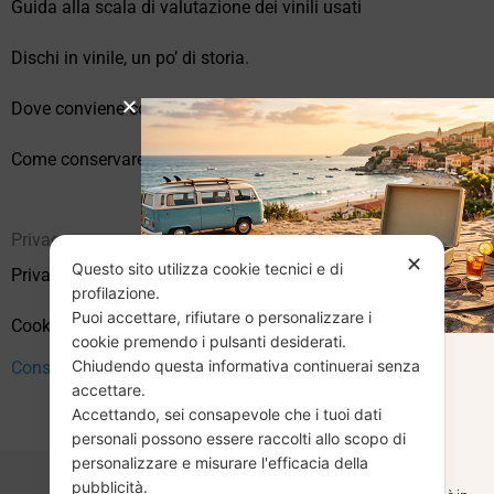
Guida alla scala di valutazione dei vinili usati
Dischi in vinile, un po’ di storia.
Dove conviene comprare vinili online?
Come conservare correttamente i vinili usati
Privacy
✕
Questo sito utilizza cookie tecnici e di
Privacy Policy
profilazione.
Puoi accettare, rifiutare o personalizzare i
Cookie Policy (UE)
cookie premendo i pulsanti desiderati.
Chiudendo questa informativa continuerai senza
CHIUSURA
Consenso
accettare.
Accettando, sei consapevole che i tuoi dati
ESTIVA
personali possono essere raccolti allo scopo di
personalizzare e misurare l'efficacia della
pubblicità.