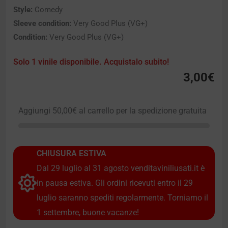
Style:
Comedy
Sleeve condition:
Very Good Plus (VG+)
Condition:
Very Good Plus (VG+)
Solo 1 vinile disponibile. Acquistalo subito!
3,00
€
Aggiungi
50,00
€
al carrello per la spedizione gratuita
CHIUSURA ESTIVA
Dal 29 luglio al 31 agosto venditaviniliusati.it è
in pausa estiva. Gli ordini ricevuti entro il 29
luglio saranno spediti regolarmente. Torniamo il
1 settembre, buone vacanze!