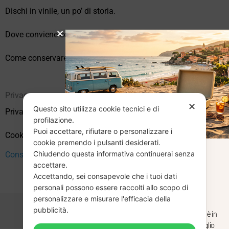
Dischi in vinile, un po’ di storia.
Dove conviene comprare vinili online?
Come conservare correttamente i vinili usati
Privacy
✕
Questo sito utilizza cookie tecnici e di
Privacy Policy
profilazione.
Puoi accettare, rifiutare o personalizzare i
Cookie Policy (UE)
cookie premendo i pulsanti desiderati.
Chiudendo questa informativa continuerai senza
CHIUSURA
Consenso
accettare.
Accettando, sei consapevole che i tuoi dati
ESTIVA
personali possono essere raccolti allo scopo di
personalizzare e misurare l'efficacia della
pubblicità.
Dal 29 luglio al 31 agosto venditaviniliusati.it è in
pausa estiva. Gli ordini ricevuti entro il 29 luglio