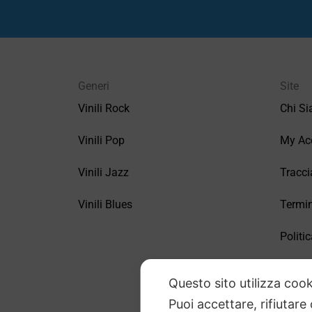
Generi
Site
Vinili Rock
Chi S
Vinili Pop
My Ac
Vinili Jazz
Tracci
Vinili Blues
Termin
Politic
FAQ –
Questo sito utilizza cook
Puoi accettare, rifiutare