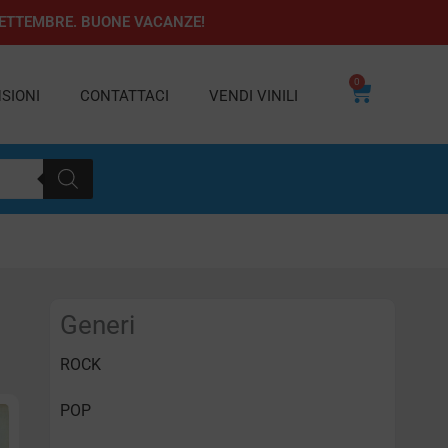
1 SETTEMBRE. BUONE VACANZE!
0
Carrello
SIONI
CONTATTACI
VENDI VINILI
Generi
ROCK
POP