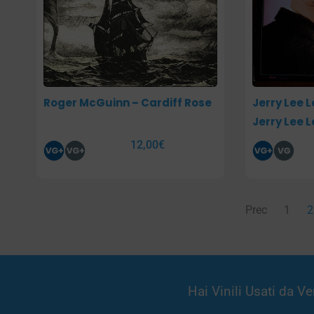
Roger McGuinn – Cardiff Rose
Jerry Lee L
Jerry Lee L
12,00
€
Prec
1
2
Hai Vinili Usati da 