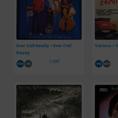
Ever Call Ready – Ever Call
Various – 
Ready
7,00
€