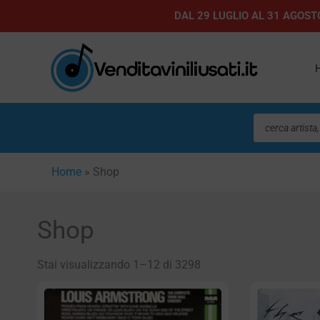
Vai
DAL 29 LUGLIO AL 31 AGOSTO
al
contenuto
Ricerca
prodotti
Home
»
Shop
Shop
Stai visualizzando 1–12 di 3298
Pagin
P