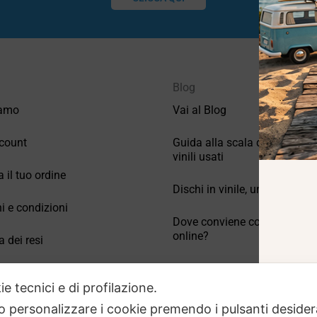
Blog
iamo
Vai al Blog
count
Guida alla scala di valutazio
vinili usati
a il tuo ordine
Dischi in vinile, un po’ di stori
i e condizioni
Dove conviene comprare vinil
online?
a dei resi
Come conservare correttamen
 Domande frequenti
vinili usati
ie tecnici e di profilazione.
 o personalizzare i cookie premendo i pulsanti desider