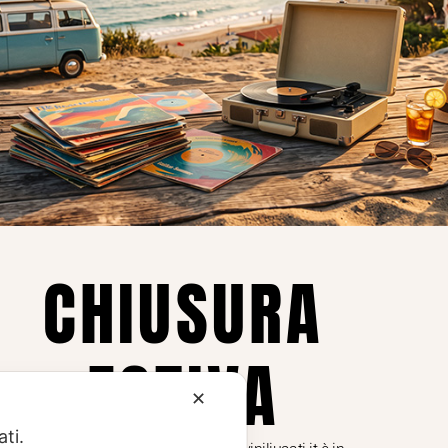
Privacy
Privacy Policy
ne dei
Cookie Policy (UE)
Consenso
a.
CHIUSURA
i
ESTIVA
te i
✕
ati.