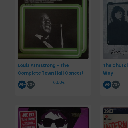
Louis Armstrong – The
The Church
Complete Town Hall Concert
Way
6,00
€