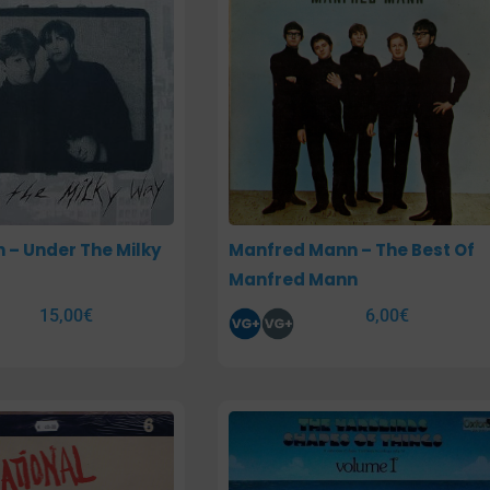
 – Under The Milky
Manfred Mann – The Best Of
Manfred Mann
15,00
€
6,00
€