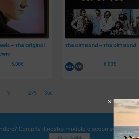
ewis – The Original
The Dirt Band – The Dirt Band
ewis
5,00
€
6,00
€
3
…
275
Suc
Vendere? Compila il nostro modulo e scopri se potremm
CLICCA QUI