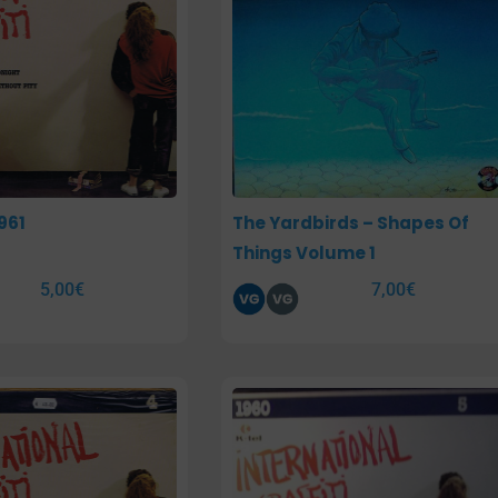
961
The Yardbirds – Shapes Of
Things Volume 1
5,00
€
7,00
€