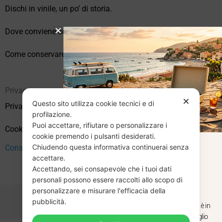
Dischi in vinile, un po’ di storia.
Dove conviene comprare vinili online?
Come conservare correttamente i vinili usati
Privacy
✕
Questo sito utilizza cookie tecnici e di
Privacy Policy
profilazione.
Puoi accettare, rifiutare o personalizzare i
Cookie Policy (UE)
cookie premendo i pulsanti desiderati.
Chiudendo questa informativa continuerai senza
CHIUSURA
Consenso
accettare.
Accettando, sei consapevole che i tuoi dati
ESTIVA
personali possono essere raccolti allo scopo di
personalizzare e misurare l'efficacia della
pubblicità.
Dal 29 luglio al 31 agosto venditaviniliusati.it è in
pausa estiva. Gli ordini ricevuti entro il 29 luglio