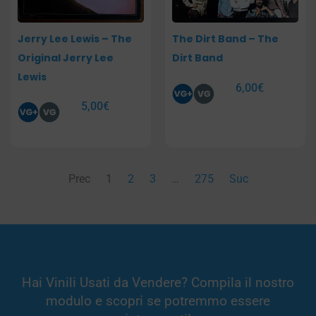
Jerry Lee Lewis – The
The Dirt Band – The
Original Jerry Lee
Dirt Band
Lewis
6,00
€
5,00
€
Prec
1
2
3
…
275
Suc
Hai Vinili Usati da Vendere? Compila il nostro
modulo e scopri se potremmo essere