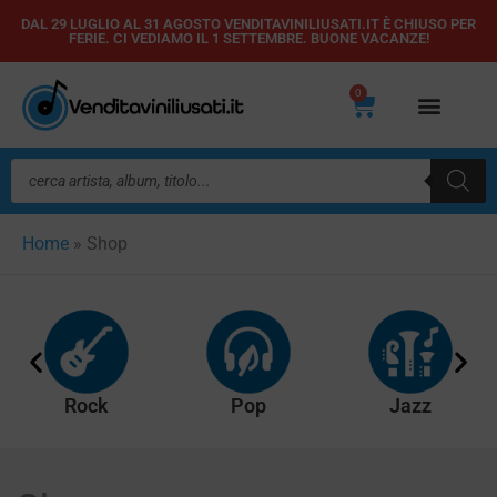
Vai
DAL 29 LUGLIO AL 31 AGOSTO VENDITAVINILIUSATI.IT È CHIUSO PER
FERIE. CI VEDIAMO IL 1 SETTEMBRE. BUONE VACANZE!
al
contenuto
0
Carrello
Ricerca
prodotti
Home
»
Shop
Rock
Pop
Jazz