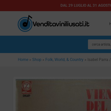
Vai
DAL 29 LUGLIO AL 31 AGOSTO
al
contenuto
Ricerca
prodotti
Home
»
Shop
»
Folk, World, & Country
»
Isabel Parra 