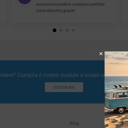
accattivante,vinili in condizioni perfette
come descritto,grazie!
Vendere? Compila il nostro modulo e scopri se potremm
CLICCA QUI
Blog