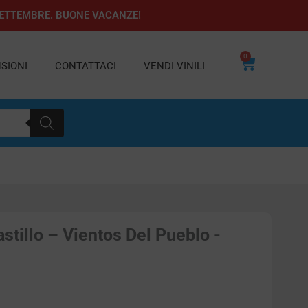
1 SETTEMBRE. BUONE VACANZE!
0
Carrello
SIONI
CONTATTACI
VENDI VINILI
astillo – Vientos Del Pueblo -