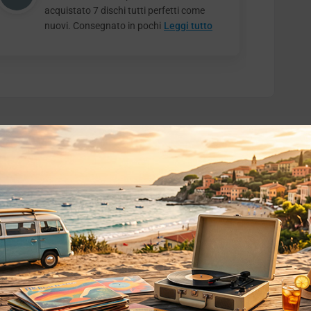
acquistato 7 dischi tutti perfetti come
nuovi. Consegnato in pochi
Leggi tutto
o essere interessati!
Privacy