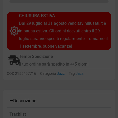
CHIUSURA ESTIVA
Dal 29 luglio al 31 agosto venditaviniliusati.it è
in pausa estiva. Gli ordini ricevuti entro il 29
luglio saranno spediti regolarmente. Torniamo il
1 settembre, buone vacanze!
Tempi Spedizione
Il tuo ordine sarà spedito in 4/5 giorni
COD
2155407716
Categoria
Jazz
Tag
Jazz
Descrizione
Tracklist