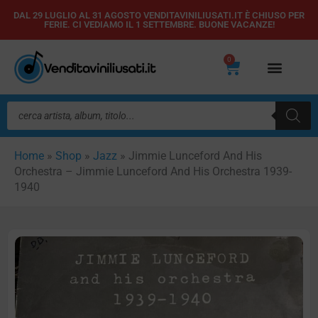
Vai
DAL 29 LUGLIO AL 31 AGOSTO VENDITAVINILIUSATI.IT È CHIUSO PER
FERIE. CI VEDIAMO IL 1 SETTEMBRE. BUONE VACANZE!
al
contenuto
0
Carrello
Ricerca
prodotti
Home
»
Shop
»
Jazz
»
Jimmie Lunceford And His
Orchestra – Jimmie Lunceford And His Orchestra 1939-
1940