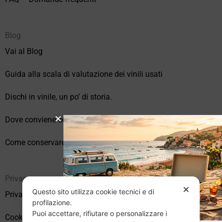
Blog
Vai al Blog
Guida alla scala di valutazione dei vinili usati
Dischi in vinile, un po’ di storia.
Dove conviene comprare vinili online?
Come conservare correttamente i vinili usati
Privacy
✕
Questo sito utilizza cookie tecnici e di
Privacy Policy
profilazione.
Puoi accettare, rifiutare o personalizzare i
Cookie Policy (UE)