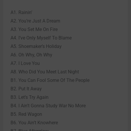
A1. Rainin’
A2. You’re Just A Dream
A3. You Set Me On Fire
A4. I’ve Only Myself To Blame
A5. Shoemaker’s Holiday
A6. Oh Why, Oh Why
A7. I Love You
A8. Who Did You Meet Last Night
B1. You Can Fool Some Of The People
B2. Put It Away
B3. Let’s Try Again
B4. I Ain’t Gonna Study War No More
B5. Red Wagon
B6. You Ain’t Knowhere