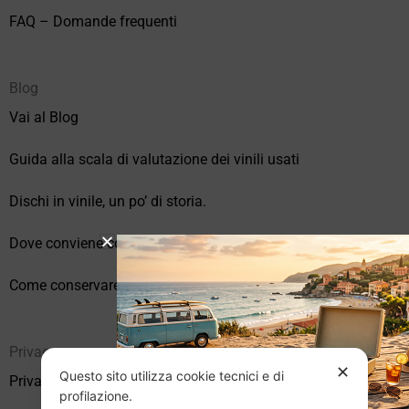
FAQ – Domande frequenti
Blog
Vai al Blog
Guida alla scala di valutazione dei vinili usati
Dischi in vinile, un po’ di storia.
Dove conviene comprare vinili online?
Come conservare correttamente i vinili usati
Privacy
✕
Questo sito utilizza cookie tecnici e di
Privacy Policy
profilazione.