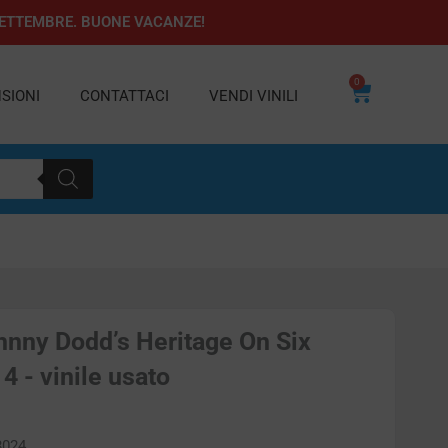
1 SETTEMBRE. BUONE VACANZE!
0
Carrello
SIONI
CONTATTACI
VENDI VINILI
nny Dodd’s Heritage On Six
4 - vinile usato
8024