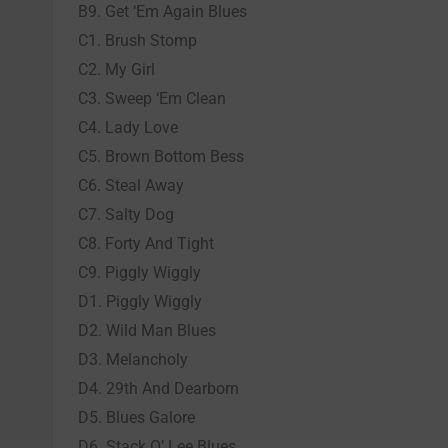
B9. Get ‘Em Again Blues
C1. Brush Stomp
C2. My Girl
C3. Sweep ‘Em Clean
C4. Lady Love
C5. Brown Bottom Bess
C6. Steal Away
C7. Salty Dog
C8. Forty And Tight
C9. Piggly Wiggly
D1. Piggly Wiggly
D2. Wild Man Blues
D3. Melancholy
D4. 29th And Dearborn
D5. Blues Galore
D6. Stack O’ Lee Blues