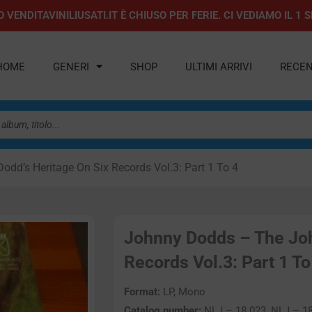
 VENDITAVINILIUSATI.IT È CHIUSO PER FERIE. CI VEDIAMO IL 
HOME
GENERI
SHOP
ULTIMI ARRIVI
RECEN
dd’s Heritage On Six Records Vol.3: Part 1 To 4
Johnny Dodds – The Joh
Records Vol.3: Part 1 To 
Format:
LP, Mono
Catalog number:
NLJ – 18 023, NLJ – 1