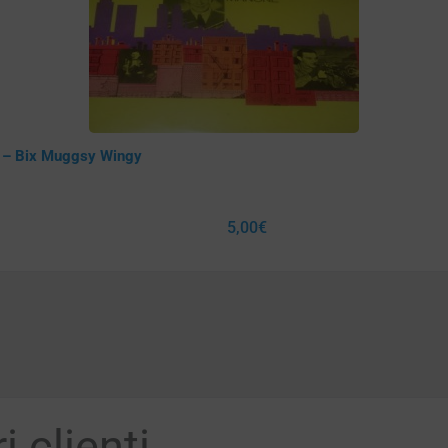
e – Bix Muggsy Wingy
5,00
€
 clienti