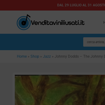
Vai
DAL 29 LUGLIO AL 31 AGOSTO
al
contenuto
Ricerca
prodotti
Home
»
Shop
»
Jazz
»
Johnny Dodds – The Johnny Do