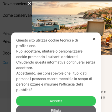
Dove conviene comprare vinili online?
Come conservare correttamente i vinili usati
Privacy
✕
Questo sito utilizza cookie tecnici e di
Privacy Policy
profilazione.
Puoi accettare, rifiutare o personalizzare i
Cookie Policy (UE)
cookie premendo i pulsanti desiderati.
Chiudendo questa informativa continuerai senza
Consenso
CHIUSURA
accettare.
Accettando, sei consapevole che i tuoi dati
ESTIVA
personali possono essere raccolti allo scopo di
personalizzare e misurare l'efficacia della
pubblicità.
Dal 29 luglio al 31 agosto venditaviniliusati.it è in
pausa estiva. Gli ordini ricevuti entro il 29 luglio
Accetta
saranno spediti regolarmente.
Copyright © 2026 Vendita Vinili Usati | P.IVA 12240940960
Rifiuta