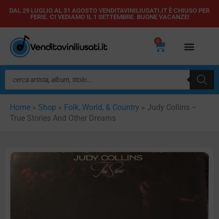
Vai
DAL 29 LUGLIO AL 31 AGOSTO VENDITAVINILIUSATI.IT È CHIUSO PER
FERIE. CI VEDIAMO IL 1 SETTEMBRE. BUONE VACANZE!
al
contenuto
0
Carrello
Ricerca
prodotti
Home
»
Shop
»
Folk, World, & Country
»
Judy Collins –
True Stories And Other Dreams