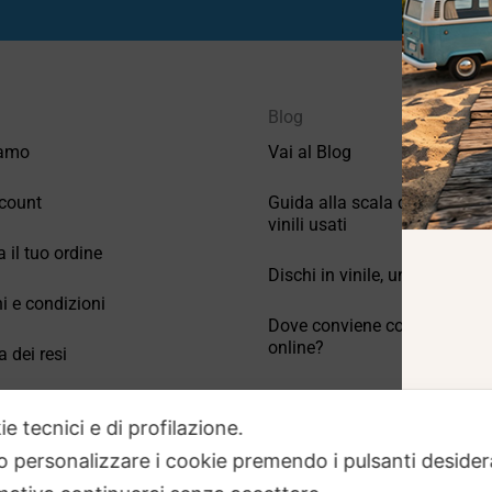
Blog
iamo
Vai al Blog
count
Guida alla scala di valutazio
vinili usati
a il tuo ordine
Dischi in vinile, un po’ di stori
i e condizioni
Dove conviene comprare vinil
online?
a dei resi
Come conservare correttamen
 Domande frequenti
vinili usati
ie tecnici e di profilazione.
 o personalizzare i cookie premendo i pulsanti desider