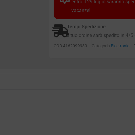
entro il 29 luglio saranno spe
vacanze!
Tempi Spedizione
Il tuo ordine sarà spedito in 4/5 
COD
4162099980
Categoria
Electronic