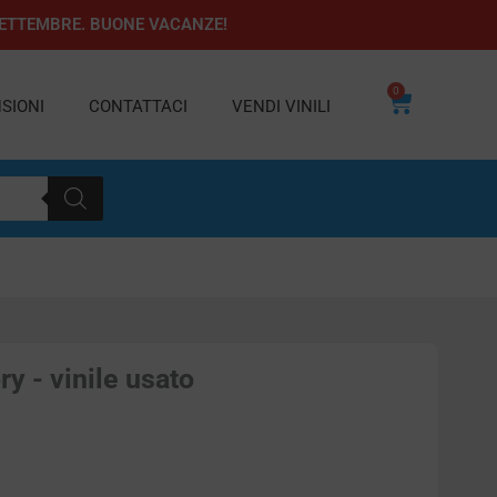
1 SETTEMBRE. BUONE VACANZE!
0
Carrello
SIONI
CONTATTACI
VENDI VINILI
y - vinile usato