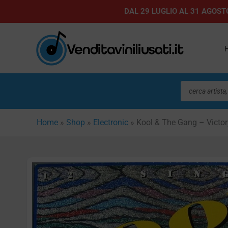
Vai
DAL 29 LUGLIO AL 31 AGOSTO
al
contenuto
Ricerca
prodotti
Home
»
Shop
»
Electronic
»
Kool & The Gang – Victor