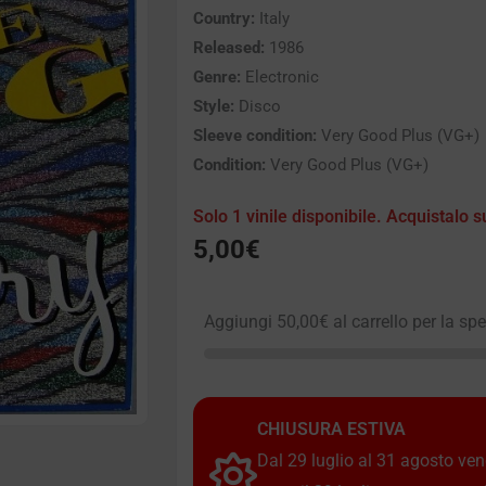
Country:
Italy
Released:
1986
Genre:
Electronic
Style:
Disco
Sleeve condition:
Very Good Plus (VG+)
Condition:
Very Good Plus (VG+)
Solo 1 vinile disponibile. Acquistalo s
5,00
€
Aggiungi
50,00
€
al carrello per la sp
CHIUSURA ESTIVA
Dal 29 luglio al 31 agosto vendi