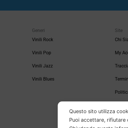
Generi
Site
Vinili Rock
Chi S
Vinili Pop
My Ac
Vinili Jazz
Tracci
Vinili Blues
Termin
Politic
FAQ –
Questo sito utilizza cook
Puoi accettare, rifiutare