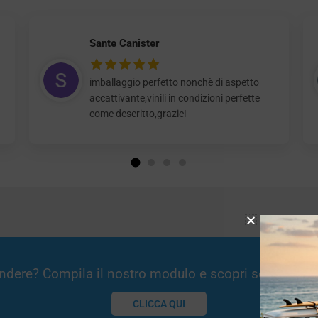
Sante Canister
imballaggio perfetto nonchè di aspetto
accattivante,vinili in condizioni perfette
come descritto,grazie!
Vendere? Compila il nostro modulo e scopri se potremm
CLICCA QUI