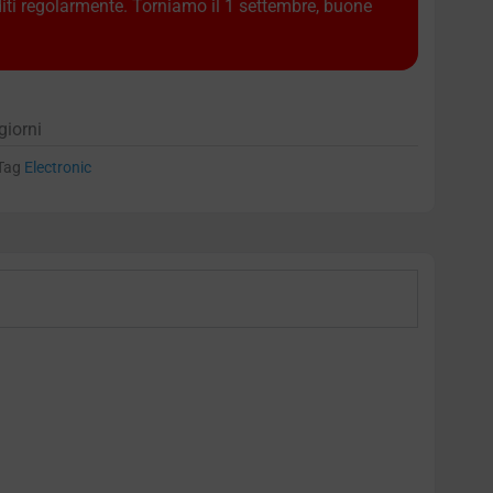
diti regolarmente. Torniamo il 1 settembre, buone
giorni
Tag
Electronic