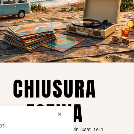
Privacy
Privacy Policy
ne dei
Cookie Policy (UE)
Consenso
a.
CHIUSURA
i
ESTIVA
te i
✕
ati.
Dal 29 luglio al 31 agosto venditaviniliusati.it è in