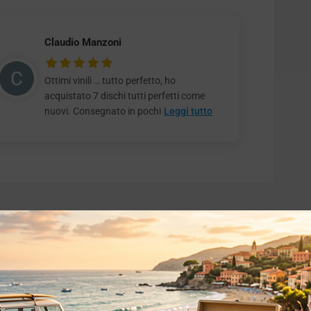
Claudio Manzoni
Ottimi vinili … tutto perfetto, ho
acquistato 7 dischi tutti perfetti come
nuovi. Consegnato in pochi
Leggi tutto
o essere interessati!