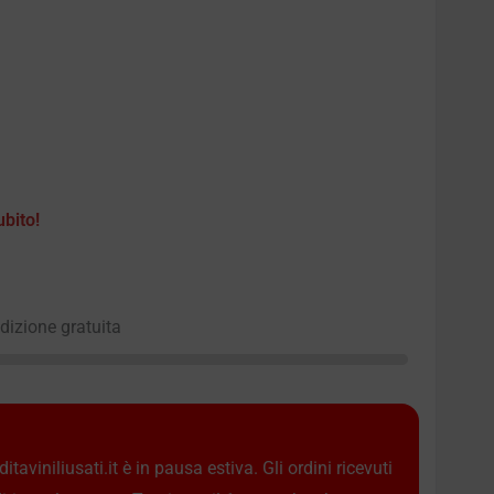
ubito!
edizione gratuita
taviniliusati.it è in pausa estiva. Gli ordini ricevuti