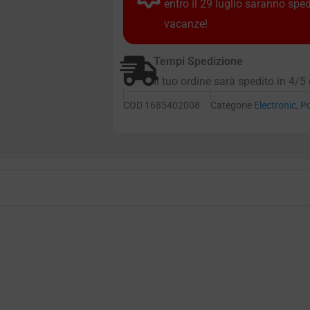
entro il 29 luglio saranno spe
vacanze!
Tempi Spedizione
Il tuo ordine sarà spedito in 4/5 
COD
1685402008
Categorie
Electronic
,
P