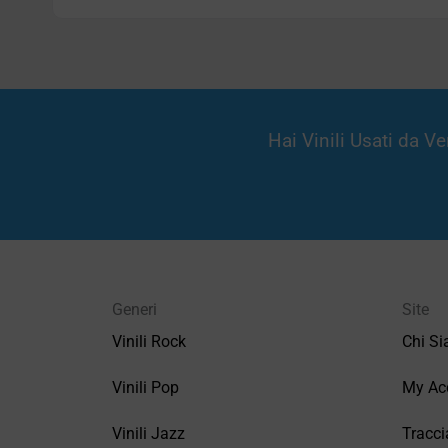
Hai Vinili Usati da 
Generi
Site
Vinili Rock
Chi S
Vinili Pop
My Ac
Vinili Jazz
Tracci