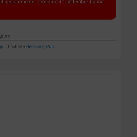
diti regolarmente. Torniamo il 1 settembre, buone
giorni
op
Etichette
Electronic
,
Pop