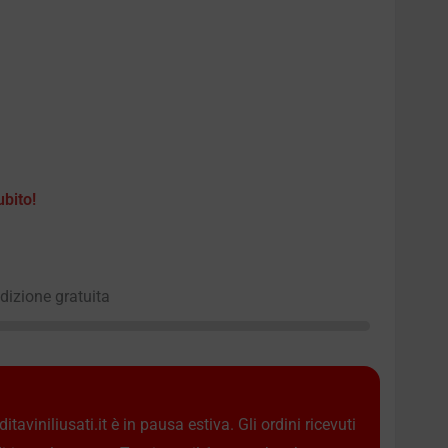
ubito!
edizione gratuita
taviniliusati.it è in pausa estiva. Gli ordini ricevuti