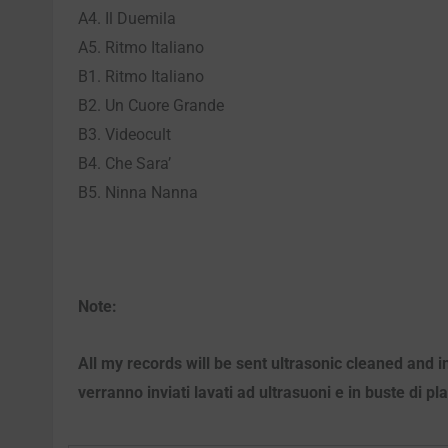
A4. Il Duemila
A5. Ritmo Italiano
B1. Ritmo Italiano
B2. Un Cuore Grande
B3. Videocult
B4. Che Sara’
B5. Ninna Nanna
Note:
All my records will be sent ultrasonic cleaned and i
verranno inviati lavati ad ultrasuoni e in buste di pl