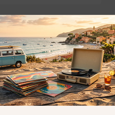
o essere interessati!
Privacy
Privacy Policy
ne dei
Cookie Policy (UE)
Consenso