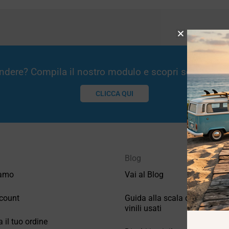
Vendere? Compila il nostro modulo e scopri se potremm
CLICCA QUI
Blog
iamo
Vai al Blog
count
Guida alla scala di valutazio
vinili usati
a il tuo ordine