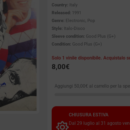
Country:
Italy
Released:
1991
Genre:
Electronic, Pop
Style:
Italo-Disco
Sleeve condition:
Good Plus (G+)
Condition:
Good Plus (G+)
Solo 1 vinile disponibile. Acquistalo s
8,00
€
Aggiungi
50,00
€
al carrello per la sp
CHIUSURA ESTIVA
Dal 29 luglio al 31 agosto vendi