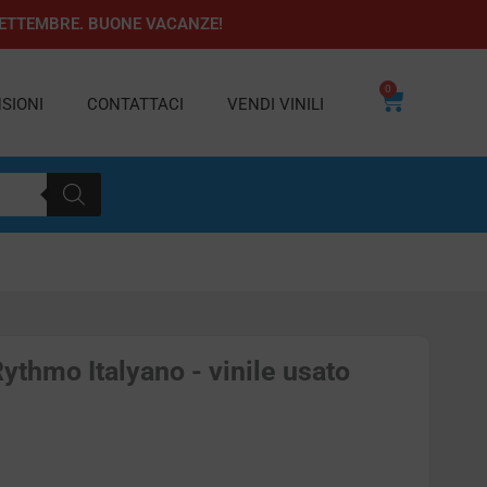
1 SETTEMBRE. BUONE VACANZE!
0
Carrello
SIONI
CONTATTACI
VENDI VINILI
ythmo Italyano - vinile usato